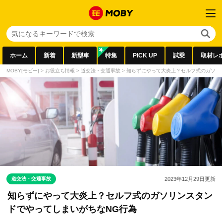
ホーム
新着
新型車
特集
PICK UP
試乗
取材レ
MOBY[モビー]
>
お役立ち情報
>
道交法・交通事故
>
知らずにやって大炎上？セルフ式のガソリ
道交法・交通事故
2023年12月29日
更新
知らずにやって大炎上？セルフ式のガソリンスタン
ドでやってしまいがちなNG行為