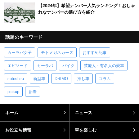
【2024年】希望ナンバー人気ランキング！おしゃ
れなナンバーの選び方を紹介
話題のキーワード
カーラバ女子
モトメガネカーズ
おすすめ記事
エピソード
カーラバ
バイク
芸能人・有名人の愛車
sotoshiru
新型車
DRIMO
推し車
コラム
pickup
新着
ホーム
ニュース
お役立ち情報
車を楽しむ