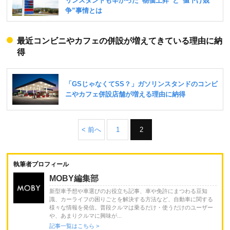
最近コンビニやカフェの併設が増えてきている理由に納
得
< 前へ
1
2
執筆者プロフィール
MOBY編集部
新型車予想や車選びのお役立ち記事、車や免許にまつわる豆知
識、カーライフの困りごとを解決する方法など、自動車に関する
様々な情報を発信。普段クルマは乗るだけ・使うだけのユーザー
や、あまりクルマに興味が...
記事一覧はこちら >