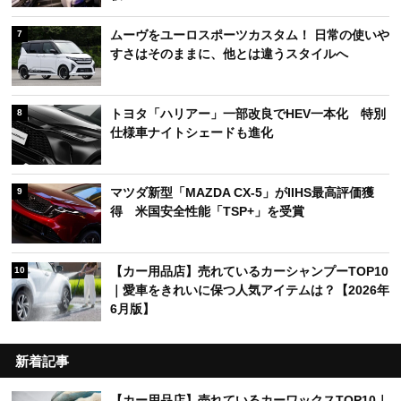
ムーヴをユーロスポーツカスタム！ 日常の使いや
7
すさはそのままに、他とは違うスタイルへ
トヨタ「ハリアー」一部改良でHEV一本化 特別
8
仕様車ナイトシェードも進化
マツダ新型「MAZDA CX-5」がIIHS最高評価獲
9
得 米国安全性能「TSP+」を受賞
【カー用品店】売れているカーシャンプーTOP10
10
｜愛車をきれいに保つ人気アイテムは？【2026年
6月版】
新着記事
【カー用品店】売れているカーワックスTOP10｜