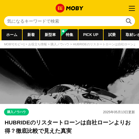
ホーム
新着
新型車
特集
PICK UP
試乗
取材レ
MOBY[モビー]
>
お役立ち情報
>
購入ノウハウ
>
HUBRIDEのリスタートローンは自社ローン
購入ノウハウ
2025年05月13日
更新
HUBRIDEのリスタートローンは自社ローンよりお
得？徹底比較で見えた真実