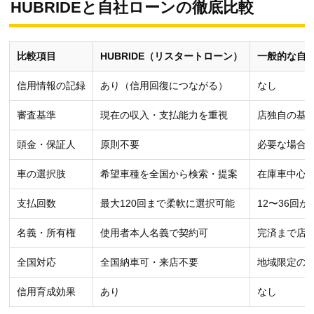
HUBRIDEと自社ローンの徹底比較
比較項目
HUBRIDE（リスタートローン）
一般的な自
信用情報の記録
あり（信用回復につながる）
なし
審査基準
現在の収入・支払能力を重視
店独自の基
頭金・保証人
原則不要
必要な場合
車の選択肢
希望車種を全国から検索・提案
在庫車中心
支払回数
最大120回まで柔軟に選択可能
12〜36回が
名義・所有権
使用者本人名義で契約可
完済まで店
全国対応
全国納車可・来店不要
地域限定の
信用育成効果
あり
なし