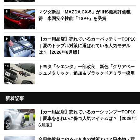
マツダ新型「MAZDA CX-5」がIIHS最高評価獲
8
得 米国安全性能「TSP+」を受賞
【カー用品店】売れているカーバッテリーTOP10
9
｜夏のトラブル対策に選ばれている人気モデル
は？【2026年6月版】
トヨタ「シエンタ」一部改良 新色「クリアベー
10
ジュメタリック」追加＆ブラックドアミラー採用
新着記事
【カー用品店】売れているカーシャンプーTOP10
｜愛車をきれいに保つ人気アイテムは？【2026年
6月版】
台風接近前にやるべき車の対策とは？飛来物・冠