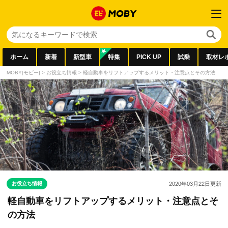
ホーム
新着
新型車
特集
PICK UP
試乗
取材レ
MOBY[モビー]
>
お役立ち情報
>
軽自動車をリフトアップするメリット・注意点とその方法
お役立ち情報
2020年03月22日
更新
軽自動車をリフトアップするメリット・注意点とそ
の方法