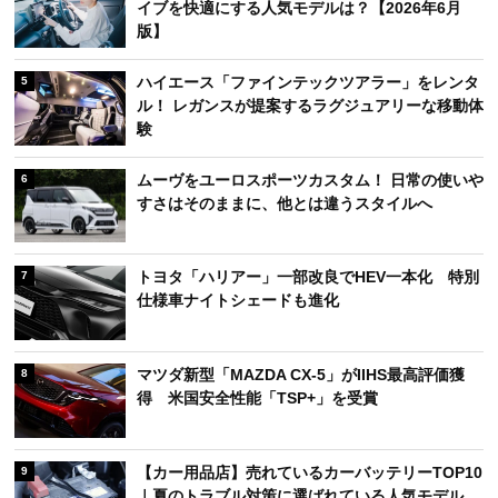
イブを快適にする人気モデルは？【2026年6月
版】
ハイエース「ファインテックツアラー」をレンタ
5
ル！ レガンスが提案するラグジュアリーな移動体
験
ムーヴをユーロスポーツカスタム！ 日常の使いや
6
すさはそのままに、他とは違うスタイルへ
トヨタ「ハリアー」一部改良でHEV一本化 特別
7
仕様車ナイトシェードも進化
マツダ新型「MAZDA CX-5」がIIHS最高評価獲
8
得 米国安全性能「TSP+」を受賞
【カー用品店】売れているカーバッテリーTOP10
9
｜夏のトラブル対策に選ばれている人気モデル