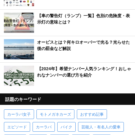
【車の警告灯（ランプ）一覧】色別の危険度・表
示灯の意味とは？
オービスとは？何キロオーバーで光る？光らせた
後の罰金など解説
【2024年】希望ナンバー人気ランキング！おしゃ
れなナンバーの選び方を紹介
話題のキーワード
カーラバ女子
モトメガネカーズ
おすすめ記事
エピソード
カーラバ
バイク
芸能人・有名人の愛車