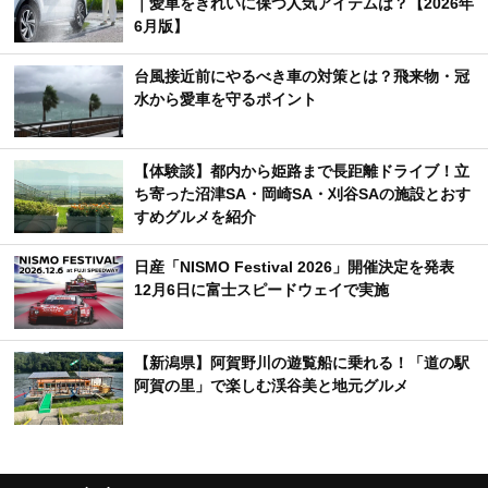
｜愛車をきれいに保つ人気アイテムは？【2026年
6月版】
台風接近前にやるべき車の対策とは？飛来物・冠
水から愛車を守るポイント
【体験談】都内から姫路まで長距離ドライブ！立
ち寄った沼津SA・岡崎SA・刈谷SAの施設とおす
すめグルメを紹介
日産「NISMO Festival 2026」開催決定を発表
12月6日に富士スピードウェイで実施
【新潟県】阿賀野川の遊覧船に乗れる！「道の駅
阿賀の里」で楽しむ渓谷美と地元グルメ