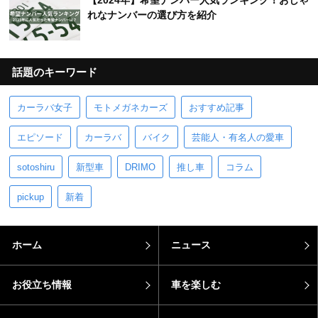
【2024年】希望ナンバー人気ランキング！おしゃ
れなナンバーの選び方を紹介
話題のキーワード
カーラバ女子
モトメガネカーズ
おすすめ記事
エピソード
カーラバ
バイク
芸能人・有名人の愛車
sotoshiru
新型車
DRIMO
推し車
コラム
pickup
新着
ホーム
ニュース
お役立ち情報
車を楽しむ