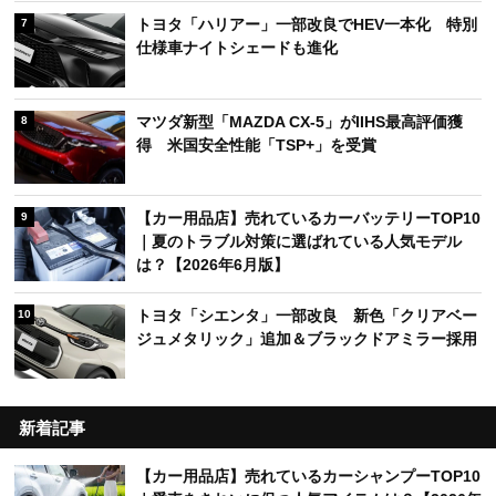
トヨタ「ハリアー」一部改良でHEV一本化 特別
7
仕様車ナイトシェードも進化
マツダ新型「MAZDA CX-5」がIIHS最高評価獲
8
得 米国安全性能「TSP+」を受賞
【カー用品店】売れているカーバッテリーTOP10
9
｜夏のトラブル対策に選ばれている人気モデル
は？【2026年6月版】
トヨタ「シエンタ」一部改良 新色「クリアベー
10
ジュメタリック」追加＆ブラックドアミラー採用
新着記事
【カー用品店】売れているカーシャンプーTOP10