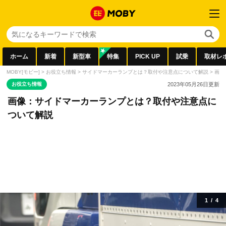
ホーム
新着
新型車
特集
PICK UP
試乗
取材レ
MOBY[モビー]
>
お役立ち情報
>
サイドマーカーランプとは？取付や注意点について解説
>
画像
お役立ち情報
2023年05月26日
更新
画像：サイドマーカーランプとは？取付や注意点に
ついて解説
1
/
4