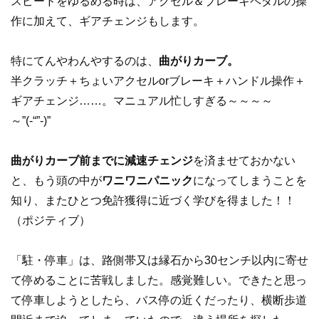
スピードをゆるめる時は、アクセル＆ブレーキペダルの操
作に加えて、ギアチェンジもします。
特にてんやわんやするのは、
曲がりカーブ。
半クラッチ＋ちょいアクセルorブレーキ＋ハンドル操作＋
ギアチェンジ……。マニュアル忙しすぎる～～～～
～”(-“”-)”
曲がりカーブ前までに減速チェンジ
を済ませておかない
と、もう頭の中が
ワニワニパニック
になってしまうことを
知り、またひとつ免許獲得に近づく学びを得ました！！
（ポジティブ）
「駐・停車」は、路側帯又は縁石から30センチ以内に寄せ
て停めることに苦戦しました。感覚難しい。できたと思っ
て停車しようとしたら、バス停の近くだったり、横断歩道