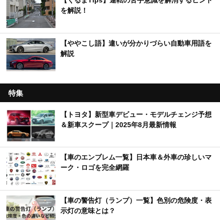
【くるまTips】運転の苦手意識を解消するヒント
を解説！
【ややこし語】違いが分かりづらい自動車用語を
解説
特集
【トヨタ】新型車デビュー・モデルチェンジ予想
＆新車スクープ｜2025年8月最新情報
【車のエンブレム一覧】日本車＆外車の珍しいマ
ーク・ロゴを完全網羅
【車の警告灯（ランプ）一覧】色別の危険度・表
示灯の意味とは？