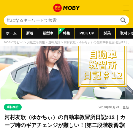
ホーム
新着
新型車
特集
PICK UP
試乗
取材レ
MOBY[モビー]
>
お役立ち情報
>
運転免許
>
河村友歌（ゆかちぃ）の自動車教習所日記♯12｜カ
運転免許
2018年01月24日
更新
河村友歌（ゆかちぃ）の自動車教習所日記♯12｜カ
ーブ時のギアチェンジが難しい！[第二段階教習③]