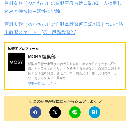
河村友歌（ゆかちぃ）の自動車教習所日記 ♯1｜入校申し
込みと持ち物～適性検査編
河村友歌（ゆかちぃ）の自動車教習所日記♯10｜ついに路
上教習スタート！[第二段階教習①]
執筆者プロフィール
MOBY編集部
新型車予想や車選びのお役立ち記事、車や免許にまつわる豆知
識、カーライフの困りごとを解決する方法など、自動車に関する
様々な情報を発信。普段クルマは乗るだけ・使うだけのユーザー
や、あまりクルマに興味が...
記事一覧はこちら >
＼ この記事が役に立ったらシェアしよう ／