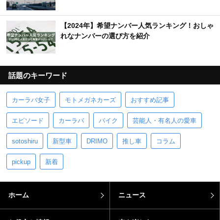
【2024年】希望ナンバー人気ランキング！おしゃ
れなナンバーの選び方を紹介
話題のキーワード
カーラバ女子
モトメガネカーズ
おすすめ記事
エピソード
カーラバ
バイク
芸能人・有名人の愛車
sotoshiru
新型車
DRIMO
推し車
コラム
pickup
新着
ホーム
ニュース