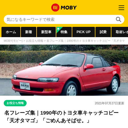
ホーム
新着
新型車
特集
PICK UP
試乗
取材レ
MOBY[モビー]
>
お役立ち情報
>
名フレーズ集｜1990年のトヨタ車キャッチコピー「天才タマ
お役立ち情報
2021年07月27日
更新
名フレーズ集｜1990年のトヨタ車キャッチコピー
「天才タマゴ」「ごめんあそばせ。」