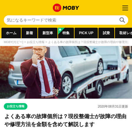
ホーム
新着
新型車
特集
PICK UP
試乗
取材レ
MOBY[モビー]
>
お役立ち情報
>
よくある車の故障個所は？現役整備士が故障の理由や修理方法
お役立ち情報
2020年08月31日
更新
よくある車の故障個所は？現役整備士が故障の理由
や修理方法を金額を含めて解説します