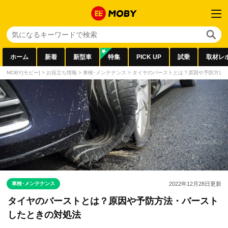
ホーム
新着
新型車
特集
PICK UP
試乗
取材レ
MOBY[モビー]
>
お役立ち情報
>
車検･メンテナンス
>
タイヤのバーストとは？原因や予防方法
車検･メンテナンス
2022年12月28日
更新
タイヤのバーストとは？原因や予防方法・バースト
したときの対処法