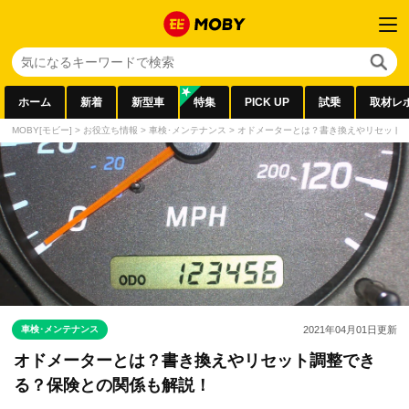
ホーム
新着
新型車
特集
PICK UP
試乗
取材レ
MOBY[モビー]
>
お役立ち情報
>
車検･メンテナンス
>
オドメーターとは？書き換えやリセット
車検･メンテナンス
2021年04月01日
更新
オドメーターとは？書き換えやリセット調整でき
る？保険との関係も解説！