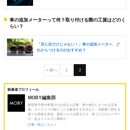
車の追加メーターって何？取り付ける際の工賃はどのく
らい？
< 前へ
1
2
執筆者プロフィール
MOBY編集部
新型車予想や車選びのお役立ち記事、車や免許にまつわる豆知
識、カーライフの困りごとを解決する方法など、自動車に関する
様々な情報を発信。普段クルマは乗るだけ・使うだけのユーザー
や、あまりクルマに興味が...
記事一覧はこちら >