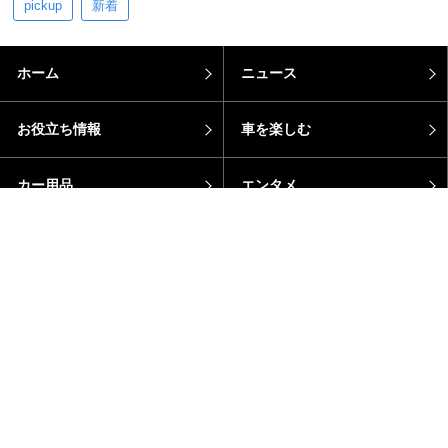
pickup
新着
ホーム
ニュース
お役立ち情報
車を楽しむ
カー用品
エンタメ
モータースポーツ
イベント
メーカー・車種別
その他
運営会社
利用規約
サイトポリシー
プライバシーポリシー
オプトアウト
お問い合わせ