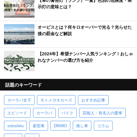
【車の警告灯（ランプ）一覧】色別の危険度・表
示灯の意味とは？
オービスとは？何キロオーバーで光る？光らせた
後の罰金など解説
【2024年】希望ナンバー人気ランキング！おしゃ
れなナンバーの選び方を紹介
話題のキーワード
カーラバ女子
モトメガネカーズ
おすすめ記事
エピソード
カーラバ
バイク
芸能人・有名人の愛車
sotoshiru
新型車
DRIMO
推し車
コラム