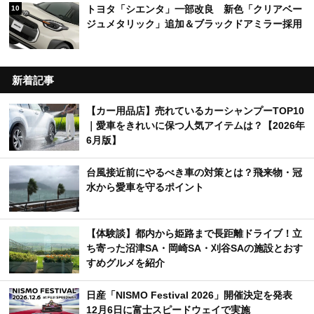
トヨタ「シエンタ」一部改良 新色「クリアベー
10
ジュメタリック」追加＆ブラックドアミラー採用
新着記事
【カー用品店】売れているカーシャンプーTOP10
｜愛車をきれいに保つ人気アイテムは？【2026年
6月版】
台風接近前にやるべき車の対策とは？飛来物・冠
水から愛車を守るポイント
【体験談】都内から姫路まで長距離ドライブ！立
ち寄った沼津SA・岡崎SA・刈谷SAの施設とおす
すめグルメを紹介
日産「NISMO Festival 2026」開催決定を発表
12月6日に富士スピードウェイで実施