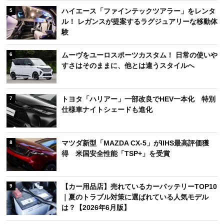
ハイエース「ファインテックツアラー」をレンタ
5
ル！ レガンスが提案するラグジュアリーな移動体
験
ムーヴをユーロスポーツカスタム！ 日常の使いや
6
すさはそのままに、他とは違うスタイルへ
トヨタ「ハリアー」一部改良でHEV一本化 特別
7
仕様車ナイトシェードも進化
マツダ新型「MAZDA CX-5」がIIHS最高評価獲
8
得 米国安全性能「TSP+」を受賞
【カー用品店】売れているカーバッテリーTOP10
9
｜夏のトラブル対策に選ばれている人気モデル
は？【2026年6月版】