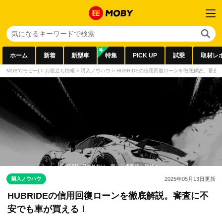
ホーム
新着
新型車
特集
PICK UP
試乗
取材レ
MOBY[モビー]
>
お役立ち情報
>
購入ノウハウ
>
HUBRIDEの信用回復ローンを徹底解説。審
購入ノウハウ
2025年05月13日
更新
HUBRIDEの信用回復ローンを徹底解説。審査に不
安でも車が買える！