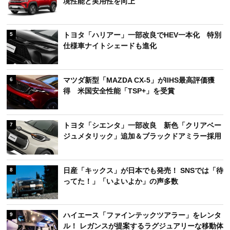
境性能と実用性を向上
トヨタ「ハリアー」一部改良でHEV一本化 特別
5
仕様車ナイトシェードも進化
マツダ新型「MAZDA CX-5」がIIHS最高評価獲
6
得 米国安全性能「TSP+」を受賞
トヨタ「シエンタ」一部改良 新色「クリアベー
7
ジュメタリック」追加＆ブラックドアミラー採用
日産「キックス」が日本でも発売！ SNSでは「待
8
ってた！」「いよいよか」の声多数
ハイエース「ファインテックツアラー」をレンタ
9
ル！ レガンスが提案するラグジュアリーな移動体