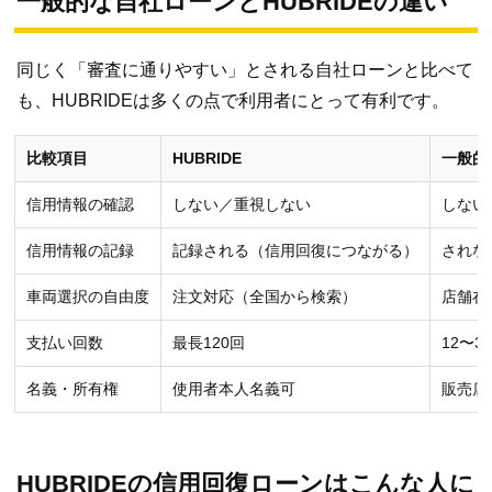
一般的な自社ローンとHUBRIDEの違い
同じく「審査に通りやすい」とされる自社ローンと比べて
も、HUBRIDEは多くの点で利用者にとって有利です。
比較項目
HUBRIDE
一般的
信用情報の確認
しない／重視しない
しない
信用情報の記録
記録される（信用回復につながる）
されな
車両選択の自由度
注文対応（全国から検索）
店舗在
支払い回数
最長120回
12〜3
名義・所有権
使用者本人名義可
販売店
HUBRIDEの信用回復ローンはこんな人に