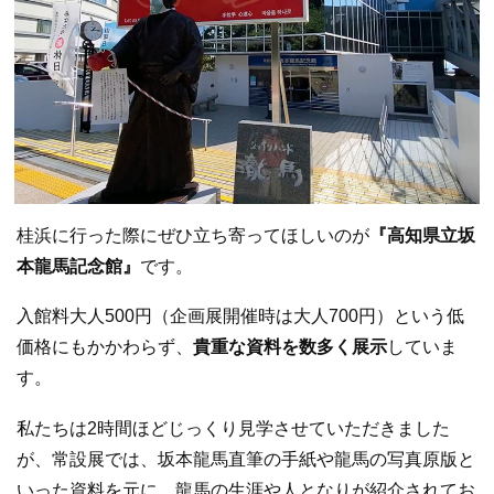
桂浜に行った際にぜひ立ち寄ってほしいのが
『高知県立坂
本龍馬記念館』
です。
入館料大人500円（企画展開催時は大人700円）という低
価格にもかかわらず、
貴重な資料を数多く展示
していま
す。
私たちは2時間ほどじっくり見学させていただきました
が、常設展では、坂本龍馬直筆の手紙や龍馬の写真原版と
いった資料を元に、龍馬の生涯や人となりが紹介されてお