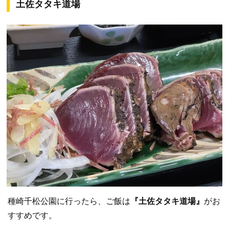
土佐タタキ道場
種崎千松公園に行ったら、ご飯は
『土佐タタキ道場』
がお
すすめです。