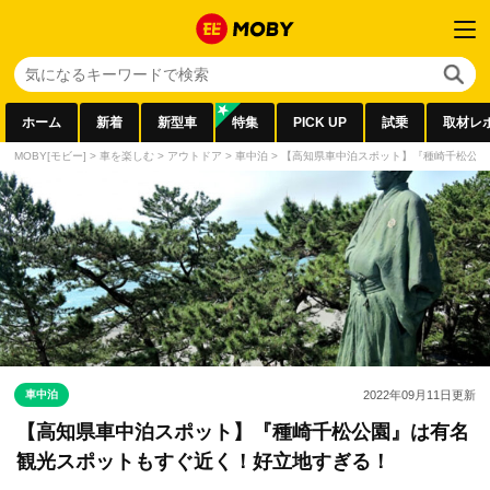
ホーム
新着
新型車
特集
PICK UP
試乗
取材レ
MOBY[モビー]
>
車を楽しむ
>
アウトドア
>
車中泊
>
【高知県車中泊スポット】『種崎千松公園
車中泊
2022年09月11日
更新
【高知県車中泊スポット】『種崎千松公園』は有名
観光スポットもすぐ近く！好立地すぎる！