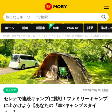
ホーム
新着
新型車
特集
PICK UP
試乗
取材レ
MOBY[モビー]
>
車を楽しむ
>
アウトドア
>
キャンプ
>
セレナで連続キャンプに挑戦！ファミリ
キャンプ
2022年09月20日
更新
セレナで連続キャンプに挑戦！ファミリーキャンプ
に出かけよう【あなたの『車×キャンプスタイ