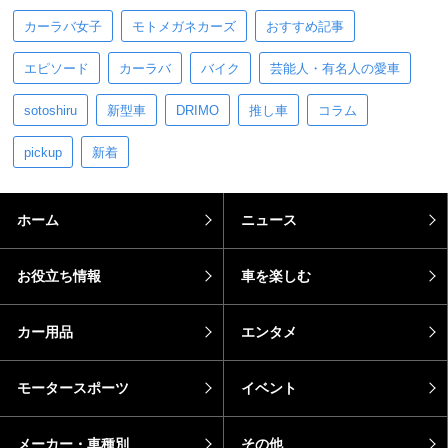
カーラバ女子
モトメガネカーズ
おすすめ記事
エピソード
カーラバ
バイク
芸能人・有名人の愛車
sotoshiru
新型車
DRIMO
推し車
コラム
pickup
新着
ホーム
ニュース
お役立ち情報
車を楽しむ
カー用品
エンタメ
モータースポーツ
イベント
メーカー・車種別
その他