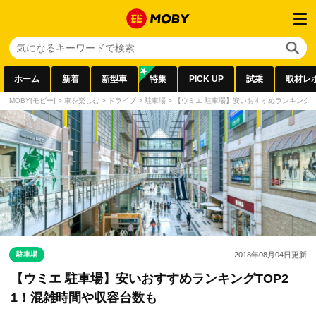
ホーム
新着
新型車
特集
PICK UP
試乗
取材レ
MOBY[モビー]
>
車を楽しむ
>
ドライブ
>
駐車場
>
【ウミエ 駐車場】安いおすすめランキングT
駐車場
2018年08月04日
更新
【ウミエ 駐車場】安いおすすめランキングTOP2
1！混雑時間や収容台数も