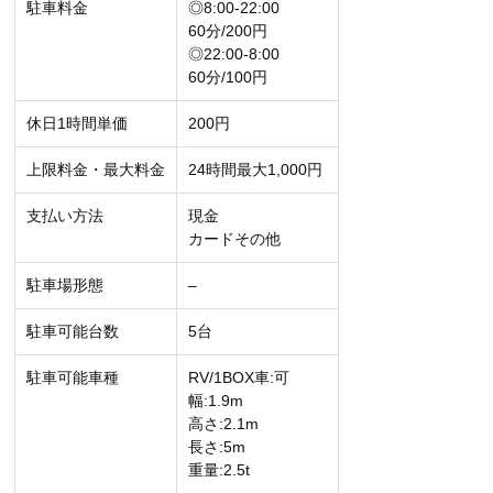
駐車料金
◎8:00-22:00
60分/200円
◎22:00-8:00
60分/100円
休日1時間単価
200円
上限料金・最大料金
24時間最大1,000円
支払い方法
現金
カードその他
駐車場形態
–
駐車可能台数
5台
駐車可能車種
RV/1BOX車:可
幅:1.9m
高さ:2.1m
長さ:5m
重量:2.5t