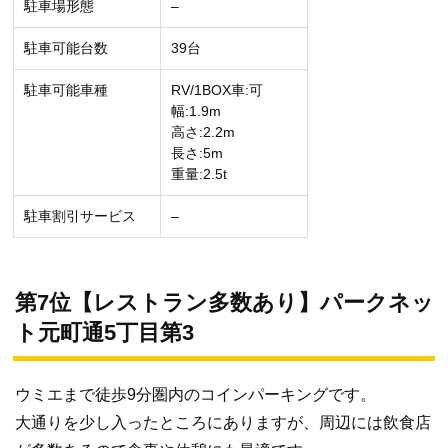
駐車場形態
–
駐車可能台数
39台
駐車可能車種
RV/1BOX車:可
幅:1.9m
高さ:2.2m
長さ:5m
重量:2.5t
駐車割引サービス
–
第7位【レストラン多数あり】パークネッ
ト元町通5丁目第3
ウミエまで徒歩9分圏内のコインパーキングです。
大通りを少し入ったところにありますが、周辺には飲食店