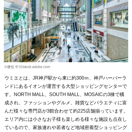
©︎優也 中川/stock.adobe.com
ウミエとは、JR神戸駅から東に約300ｍ、神戸ハーバーラ
ンドにあるイオンが運営する大型ショッピングセンターで
す。NORTH MALL、SOUTH MALL、MOSAICの3棟で構
成され、ファッションやグルメ、雑貨などバラエティに富
んだ様々な専門店が3館合わせて約225店舗揃っています。
エリア内には小さなお子様も楽しめる様々な施設も点在し
ているので、家族連れや若者など地域密着型ショッピング