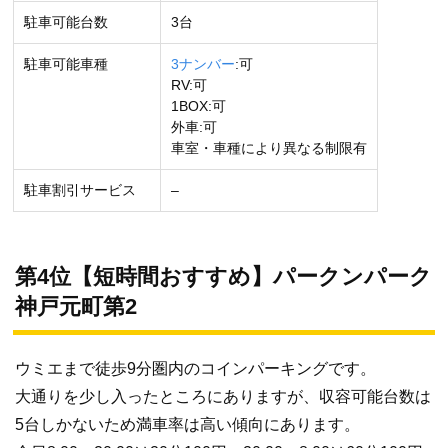
駐車可能台数
3台
駐車可能車種
3ナンバー
:可
RV:可
1BOX:可
外車:可
車室・車種により異なる制限有
駐車割引サービス
–
第4位【短時間おすすめ】パークンパーク
神戸元町第2
ウミエまで徒歩9分圏内のコインパーキングです。
大通りを少し入ったところにありますが、収容可能台数は
5台しかないため満車率は高い傾向にあります。