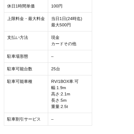
休日1時間単価
100円
上限料金・最大料金
当日1日(24時迄)
最大500円
支払い方法
現金
カードその他
駐車場形態
–
駐車可能台数
25台
駐車可能車種
RV/1BOX車:可
幅:1.9m
高さ:2.1m
長さ:5m
重量:2.5t
駐車割引サービス
–