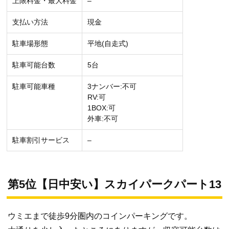
上限料金・最大料金
–
支払い方法
現金
駐車場形態
平地(自走式)
駐車可能台数
5台
駐車可能車種
3ナンバー:不可
RV:可
1BOX:可
外車:不可
駐車割引サービス
–
第5位【日中安い】スカイパークパート13
ウミエまで徒歩9分圏内のコインパーキングです。