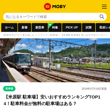
ホーム
新着
新型車
特集
PICK UP
試乗
取材レ
MOBY[モビー]
>
車を楽しむ
>
ドライブ
>
駐車場
>
【米原駅 駐車場】安いおすすめランキングT
駐車場
2018年07月18日
更新
【米原駅 駐車場】安いおすすめランキングTOP1
4！駐車料金が無料の駐車場はある？