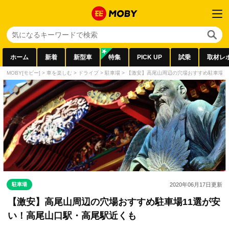
ホーム
新着
新型車
特集
PICK UP
試乗
取材レ
MOBY[モビー]
>
車を楽しむ
>
ドライブ
>
駐車場
>
【激安】高尾山周辺の穴場おすすめ駐車場1
駐車場
2020年06月17日
更新
【激安】高尾山周辺の穴場おすすめ駐車場11選が安
い！高尾山口駅・高尾駅近くも