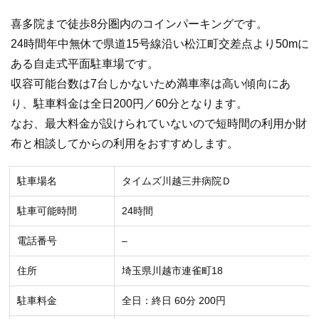
喜多院まで徒歩8分圏内のコインパーキングです。
24時間年中無休で県道15号線沿い松江町交差点より50mに
ある自走式平面駐車場です。
収容可能台数は7台しかないため満車率は高い傾向にあ
り、駐車料金は全日200円／60分となります。
なお、最大料金が設けられていないので短時間の利用か財
布と相談してからの利用をおすすめします。
駐車場名
タイムズ川越三井病院Ｄ
駐車可能時間
24時間
電話番号
–
住所
埼玉県川越市連雀町18
駐車料金
全日：終日 60分 200円