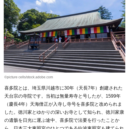
©picture cells/stock.adobe.com
喜多院とは、埼玉県川越市に30年（天長7年）創建された
天台宗の寺院です。当初は無量寿寺と号したが、1599年
（慶長4年）天海僧正が入寺し寺号を喜多院と改められま
した。徳川家とゆかりの深いお寺として知られ、徳川家康
の遺骸を日光に運ぶ途中、喜多院で法要を行ったことか
ら、日本三大東照宮のひとつである仙波東照宮も建てられ