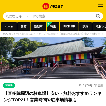
ホーム
新着
新型車
特集
PICK UP
試乗
取材レ
MOBY[モビー]
>
車を楽しむ
>
ドライブ
>
駐車場
>
【喜多院周辺の駐車場】安い・無料おすすめ
駐車場
2018年08月10日
更新
【喜多院周辺の駐車場】安い・無料おすすめランキ
ングTOP21！営業時間や駐車場情報も