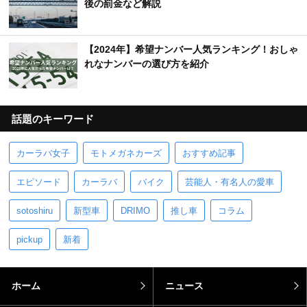
後の罰金など解説
【2024年】希望ナンバー人気ランキング！おしゃ
れなナンバーの選び方を紹介
話題のキーワード
カーラバ女子
モトメガネカーズ
おすすめ記事
エピソード
カーラバ
バイク
芸能人・有名人の愛車
sotoshiru
新型車
DRIMO
推し車
コラム
pickup
新着
ホーム
ニュース