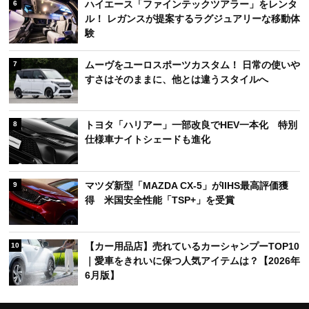
ハイエース「ファインテックツアラー」をレンタ
6
ル！ レガンスが提案するラグジュアリーな移動体
験
ムーヴをユーロスポーツカスタム！ 日常の使いや
7
すさはそのままに、他とは違うスタイルへ
トヨタ「ハリアー」一部改良でHEV一本化 特別
8
仕様車ナイトシェードも進化
マツダ新型「MAZDA CX-5」がIIHS最高評価獲
9
得 米国安全性能「TSP+」を受賞
【カー用品店】売れているカーシャンプーTOP10
10
｜愛車をきれいに保つ人気アイテムは？【2026年
6月版】