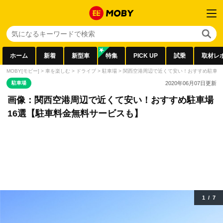
ホーム
新着
新型車
特集
PICK UP
試乗
取材レ
MOBY[モビー]
>
車を楽しむ
>
ドライブ
>
駐車場
>
関西空港周辺で近くて安い！おすすめ駐車場
駐車場
2020年06月07日
更新
画像：関西空港周辺で近くて安い！おすすめ駐車場
16選【駐車料金無料サービスも】
1
/
7