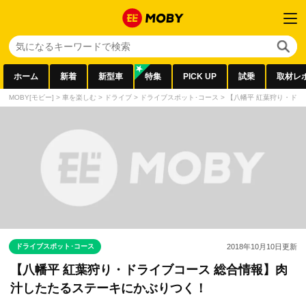
ホーム
新着
新型車
特集
PICK UP
試乗
取材レ
MOBY[モビー]
>
車を楽しむ
>
ドライブ
>
ドライブスポット･コース
>
【八幡平 紅葉狩り・ドラ
ドライブスポット･コース
2018年10月10日
更新
【八幡平 紅葉狩り・ドライブコース 総合情報】肉
汁したたるステーキにかぶりつく！