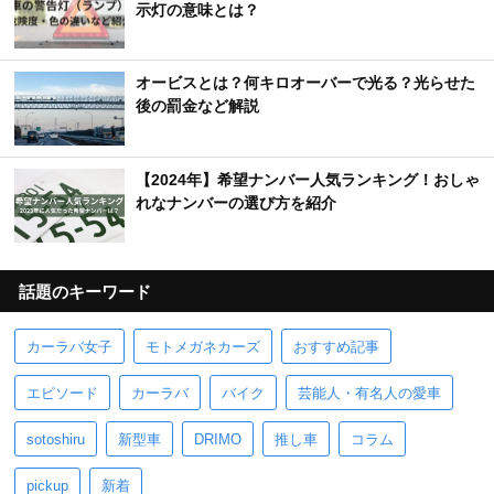
示灯の意味とは？
オービスとは？何キロオーバーで光る？光らせた
後の罰金など解説
【2024年】希望ナンバー人気ランキング！おしゃ
れなナンバーの選び方を紹介
話題のキーワード
カーラバ女子
モトメガネカーズ
おすすめ記事
エピソード
カーラバ
バイク
芸能人・有名人の愛車
sotoshiru
新型車
DRIMO
推し車
コラム
pickup
新着