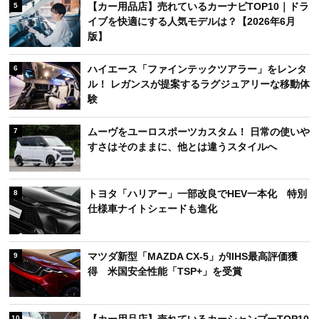
【カー用品店】売れているカーナビTOP10｜ドラ
5
イブを快適にする人気モデルは？【2026年6月
版】
ハイエース「ファインテックツアラー」をレンタ
6
ル！ レガンスが提案するラグジュアリーな移動体
験
ムーヴをユーロスポーツカスタム！ 日常の使いや
7
すさはそのままに、他とは違うスタイルへ
トヨタ「ハリアー」一部改良でHEV一本化 特別
8
仕様車ナイトシェードも進化
マツダ新型「MAZDA CX-5」がIIHS最高評価獲
9
得 米国安全性能「TSP+」を受賞
【カー用品店】売れているカーシャンプーTOP10
10