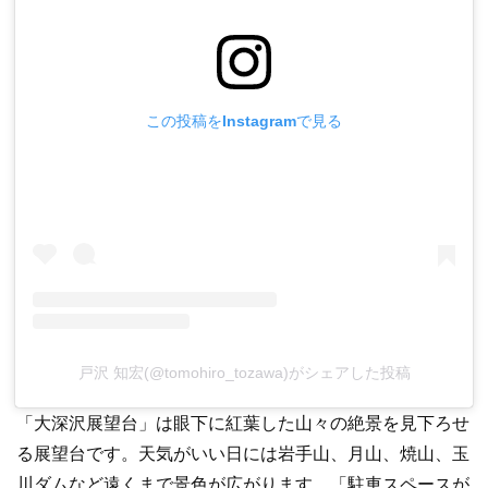
この投稿をInstagramで見る
戸沢 知宏(@tomohiro_tozawa)がシェアした投稿
「大深沢展望台」は眼下に紅葉した山々の絶景を見下ろせ
る展望台です。天気がいい日には岩手山、月山、焼山、玉
川ダムなど遠くまで景色が広がります。「駐車スペースが