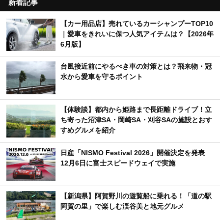
新着記事
【カー用品店】売れているカーシャンプーTOP10
｜愛車をきれいに保つ人気アイテムは？【2026年
6月版】
台風接近前にやるべき車の対策とは？飛来物・冠
水から愛車を守るポイント
【体験談】都内から姫路まで長距離ドライブ！立
ち寄った沼津SA・岡崎SA・刈谷SAの施設とおす
すめグルメを紹介
日産「NISMO Festival 2026」開催決定を発表
12月6日に富士スピードウェイで実施
【新潟県】阿賀野川の遊覧船に乗れる！「道の駅
阿賀の里」で楽しむ渓谷美と地元グルメ