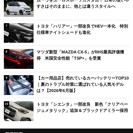
すさはそのままに、他とは違うスタイルへ
トヨタ「ハリアー」一部改良でHEV一本化 特別
7
仕様車ナイトシェードも進化
マツダ新型「MAZDA CX-5」がIIHS最高評価獲
8
得 米国安全性能「TSP+」を受賞
【カー用品店】売れているカーバッテリーTOP10
9
｜夏のトラブル対策に選ばれている人気モデル
は？【2026年6月版】
トヨタ「シエンタ」一部改良 新色「クリアベー
10
ジュメタリック」追加＆ブラックドアミラー採用