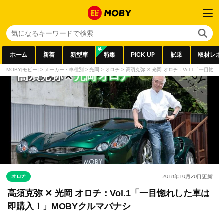
ホーム
新着
新型車
特集
PICK UP
試乗
取材レ
MOBY[モビー]
>
メーカー・車種別
>
光岡
>
オロチ
>
高須克弥 ✕ 光岡 オロチ：Vol.1「一目
オロチ
2018年10月20日
更新
高須克弥 ✕ 光岡 オロチ：Vol.1「一目惚れした車は
即購入！」MOBYクルマバナシ