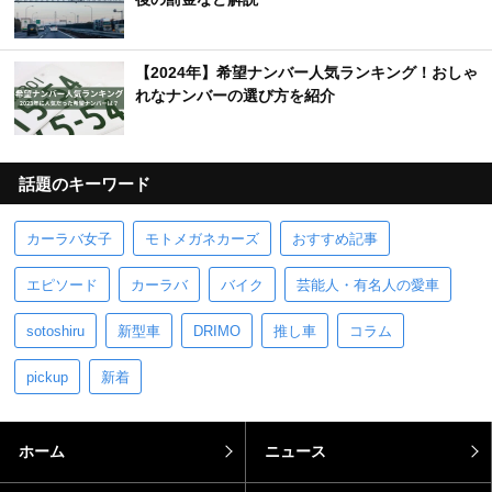
【2024年】希望ナンバー人気ランキング！おしゃ
れなナンバーの選び方を紹介
話題のキーワード
カーラバ女子
モトメガネカーズ
おすすめ記事
エピソード
カーラバ
バイク
芸能人・有名人の愛車
sotoshiru
新型車
DRIMO
推し車
コラム
pickup
新着
ホーム
ニュース