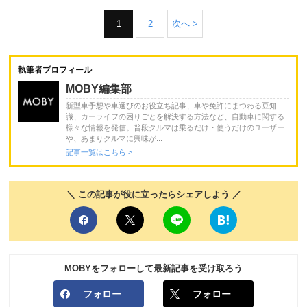
1
2
次へ >
執筆者プロフィール
MOBY編集部
新型車予想や車選びのお役立ち記事、車や免許にまつわる豆知
識、カーライフの困りごとを解決する方法など、自動車に関する
様々な情報を発信。普段クルマは乗るだけ・使うだけのユーザー
や、あまりクルマに興味が...
記事一覧はこちら >
＼ この記事が役に立ったらシェアしよう ／
MOBYをフォローして最新記事を受け取ろう
フォロー
フォロー