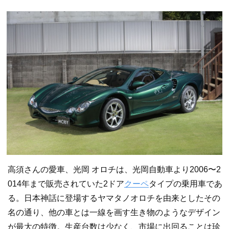
高須さんの愛車、光岡 オロチは、光岡自動車より2006〜2
014年まで販売されていた2ドア
クーペ
タイプの乗用車であ
る。日本神話に登場するヤマタノオロチを由来としたその
名の通り、他の車とは一線を画す生き物のようなデザイン
が最大の特徴。生産台数は少なく、市場に出回ることは珍