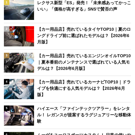
レクサス新型「ES」発売！「未来感あってかっこ
1
いい」「価格が高すぎる」SNSで賛否の声
【カー用品店】売れているタイヤTOP10｜夏のロ
2
ングドライブ前に選ばれたモデルは？【2026年6
月版】
【カー用品店】売れているエンジンオイルTOP10
3
｜夏本番前のメンテナンスで選ばれている人気モ
デルは？【2026年6月版】
【カー用品店】売れているカーナビTOP10｜ドラ
4
イブを快適にする人気モデルは？【2026年6月
版】
ハイエース「ファインテックツアラー」をレンタ
5
ル！ レガンスが提案するラグジュアリーな移動体
験
ムーヴをユーロスポーツカスタム！ 日常の使いや
6