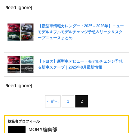
[/feed-ignore]
[/feed-ignore]
< 前へ
1
2
執筆者プロフィール
MOBY編集部