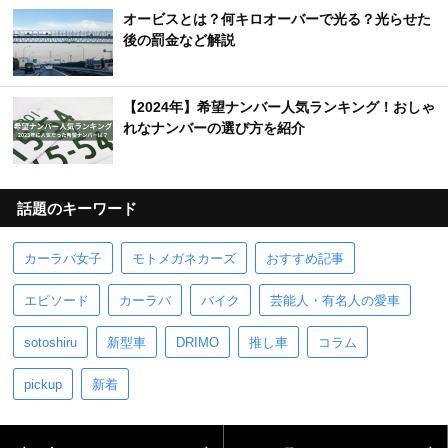
オービスとは？何キロオーバーで光る？光らせた
後の罰金など解説
【2024年】希望ナンバー人気ランキング！おしゃ
れなナンバーの選び方を紹介
話題のキーワード
カーラバ女子
モトメガネカーズ
おすすめ記事
エピソード
カーラバ
バイク
芸能人・有名人の愛車
sotoshiru
新型車
DRIMO
推し車
コラム
pickup
新着