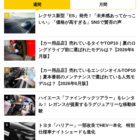
週間
月間
レクサス新型「ES」発売！「未来感あってかっこ
1
いい」「価格が高すぎる」SNSで賛否の声
【カー用品店】売れているタイヤTOP10｜夏のロ
2
ングドライブ前に選ばれたモデルは？【2026年6
月版】
【カー用品店】売れているエンジンオイルTOP10
3
｜夏本番前のメンテナンスで選ばれている人気モ
デルは？【2026年6月版】
ハイエース「ファインテックツアラー」をレンタ
4
ル！ レガンスが提案するラグジュアリーな移動体
験
トヨタ「ハリアー」一部改良でHEV一本化 特別
5
仕様車ナイトシェードも進化