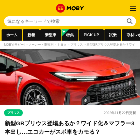
ホーム
新着
新型車
特集
PICK UP
試乗
取材レ
MOBY[モビー]
>
メーカー・車種別
>
トヨタ
>
プリウス
>
新型GRプリウス登場あるか？ワイド
プリウス
2022年11月22日
更新
新型GRプリウス登場あるか？ワイド化＆マフラー3
本出し…エコカーがスポ車をカモる？