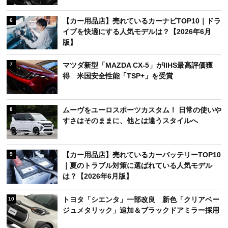
【カー用品店】売れているカーナビTOP10｜ドラ
6
イブを快適にする人気モデルは？【2026年6月
版】
マツダ新型「MAZDA CX-5」がIIHS最高評価獲
7
得 米国安全性能「TSP+」を受賞
ムーヴをユーロスポーツカスタム！ 日常の使いや
8
すさはそのままに、他とは違うスタイルへ
【カー用品店】売れているカーバッテリーTOP10
9
｜夏のトラブル対策に選ばれている人気モデル
は？【2026年6月版】
トヨタ「シエンタ」一部改良 新色「クリアベー
10
ジュメタリック」追加＆ブラックドアミラー採用