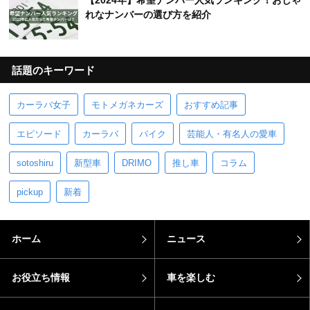
【2024年】希望ナンバー人気ランキング！おしゃ
れなナンバーの選び方を紹介
話題のキーワード
カーラバ女子
モトメガネカーズ
おすすめ記事
エピソード
カーラバ
バイク
芸能人・有名人の愛車
sotoshiru
新型車
DRIMO
推し車
コラム
pickup
新着
ホーム
ニュース
お役立ち情報
車を楽しむ