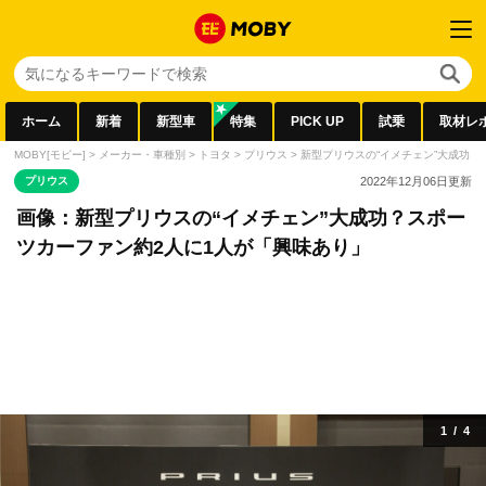
ホーム
新着
新型車
特集
PICK UP
試乗
取材レ
MOBY[モビー]
>
メーカー・車種別
>
トヨタ
>
プリウス
>
新型プリウスの“イメチェン”大成功？
プリウス
2022年12月06日
更新
画像：新型プリウスの“イメチェン”大成功？スポー
ツカーファン約2人に1人が「興味あり」
1
/
4