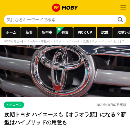
ホーム
新着
新型車
特集
PICK UP
試乗
取材レ
MOBY[モビー]
>
メーカー・車種別
>
トヨタ
>
ハイエース
>
次期トヨタ ハイエースも【オラオ
ハイエース
2022年06月07日
更新
次期トヨタ ハイエースも【オラオラ顔】になる？新
型はハイブリッドの用意も