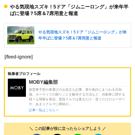
やる気現地スズキ！5ドア「ジムニーロング」が来年半
ばに登場？5席＆7席用意と報道
[/feed-ignore]
執筆者プロフィール
MOBY編集部
新型車予想や車選びのお役立ち記事、車や免許にまつわる豆知
識、カーライフの困りごとを解決する方法など、自動車に関する
様々な情報を発信。普段クルマは乗るだけ・使うだけのユーザー
や、あまりクルマに興味が...
記事一覧はこちら >
＼ この記事が役に立ったらシェアしよう ／