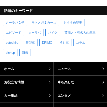
話題のキーワード
カーラバ女子
モトメガネカーズ
おすすめ記事
エピソード
カーラバ
バイク
芸能人・有名人の愛車
sotoshiru
新型車
DRIMO
推し車
コラム
pickup
新着
ホーム
ニュース
お役立ち情報
車を楽しむ
カー用品
エンタメ