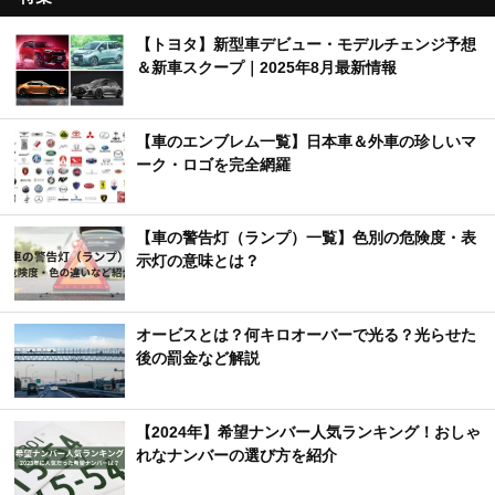
【トヨタ】新型車デビュー・モデルチェンジ予想
＆新車スクープ｜2025年8月最新情報
【車のエンブレム一覧】日本車＆外車の珍しいマ
ーク・ロゴを完全網羅
【車の警告灯（ランプ）一覧】色別の危険度・表
示灯の意味とは？
オービスとは？何キロオーバーで光る？光らせた
後の罰金など解説
【2024年】希望ナンバー人気ランキング！おしゃ
れなナンバーの選び方を紹介