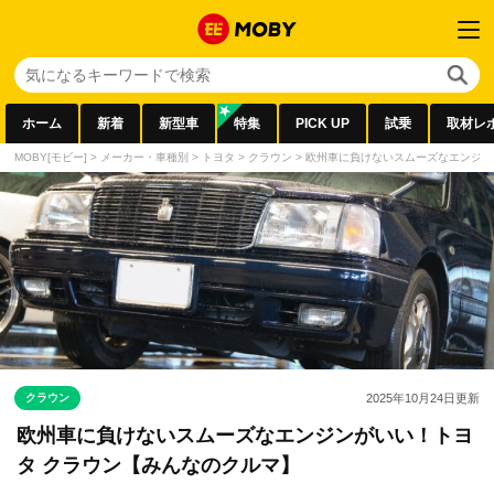
ホーム
新着
新型車
特集
PICK UP
試乗
取材レ
MOBY[モビー]
>
メーカー・車種別
>
トヨタ
>
クラウン
>
欧州車に負けないスムーズなエンジン
クラウン
2025年10月24日
更新
欧州車に負けないスムーズなエンジンがいい！トヨ
タ クラウン【みんなのクルマ】