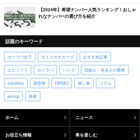
【2024年】希望ナンバー人気ランキング！おしゃ
れなナンバーの選び方を紹介
話題のキーワード
カーラバ女子
モトメガネカーズ
おすすめ記事
エピソード
カーラバ
バイク
芸能人・有名人の愛車
sotoshiru
新型車
DRIMO
推し車
コラム
pickup
新着
ホーム
ニュース
お役立ち情報
車を楽しむ