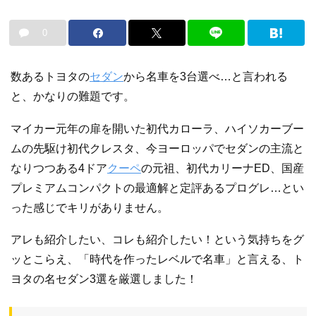
0
数あるトヨタの
セダン
から名車を3台選べ…と言われる
と、かなりの難題です。
マイカー元年の扉を開いた初代カローラ、ハイソカーブー
ムの先駆け初代クレスタ、今ヨーロッパでセダンの主流と
なりつつある4ドア
クーペ
の元祖、初代カリーナED、国産
プレミアムコンパクトの最適解と定評あるプログレ…とい
った感じでキリがありません。
アレも紹介したい、コレも紹介したい！という気持ちをグ
ッとこらえ、「時代を作ったレベルで名車」と言える、ト
ヨタの名セダン3選を厳選しました！