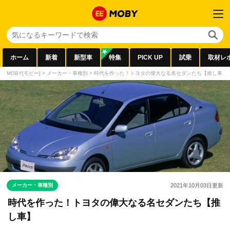
ホーム
新着
新型車
特集
PICK UP
試乗
取材レ
MOBY[モビー]
>
メーカー・車種別
>
時代を作った！トヨタの偉大なる名セダンたち【推し車】
メーカー・車種別
2021年10月03日
更新
時代を作った！トヨタの偉大なる名セダンたち【推
し車】