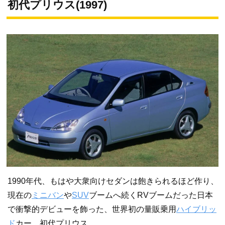
初代プリウス(1997)
1990年代、もはや大衆向けセダンは飽きられるほど作り、
現在の
ミニバン
や
SUV
ブームへ続くRVブームだった日本
で衝撃的デビューを飾った、世界初の量販乗用
ハイブリッ
ド
カー、初代プリウス。