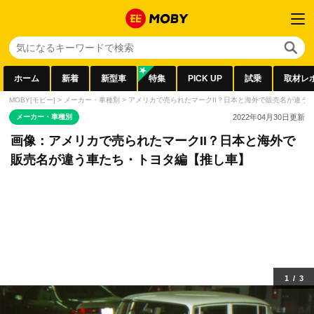
ホーム
新着
新型車
特集
PICK UP
試乗
取材レ
MOBY[モビー]
>
メーカー・車種別
>
アメリカで売られたマークII？日本と海外で販売名が違う
メーカー・車種別
2022年04月30日
更新
画像：アメリカで売られたマークII？日本と海外で
販売名が違う車たち・トヨタ編【推し車】
1
/
3