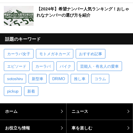
【2024年】希望ナンバー人気ランキング！おしゃ
れなナンバーの選び方を紹介
話題のキーワード
カーラバ女子
モトメガネカーズ
おすすめ記事
エピソード
カーラバ
バイク
芸能人・有名人の愛車
sotoshiru
新型車
DRIMO
推し車
コラム
pickup
新着
ホーム
ニュース
お役立ち情報
車を楽しむ