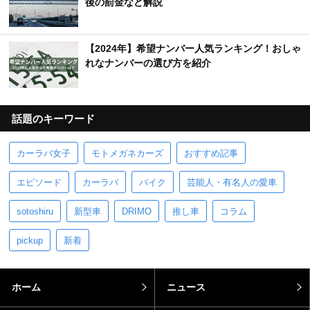
後の罰金など解説
【2024年】希望ナンバー人気ランキング！おしゃ
れなナンバーの選び方を紹介
話題のキーワード
カーラバ女子
モトメガネカーズ
おすすめ記事
エピソード
カーラバ
バイク
芸能人・有名人の愛車
sotoshiru
新型車
DRIMO
推し車
コラム
pickup
新着
ホーム
ニュース