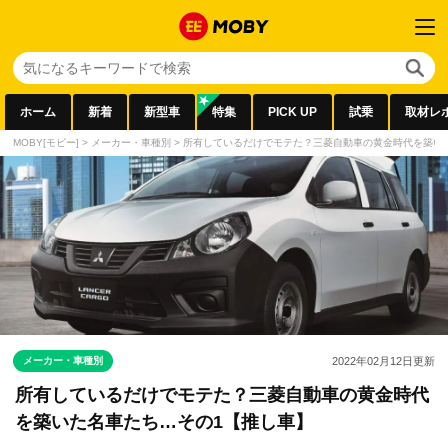
ホーム
新着
新型車
特集
PICK UP
試乗
取材レ
MOBY[モビー]
>
メーカー・車種別
>
所有しているだけでモテた？三菱自動車の黄金時代を築い
メーカー・車種別
2022年02月12日
更新
所有しているだけでモテた？三菱自動車の黄金時代
を築いた名車たち…その1【推し車】