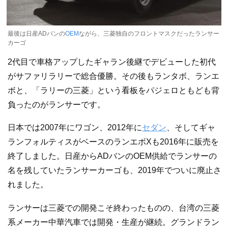
最後は日産ADバンの
OEM
ながら、三菱独自のフロントマスクだったランサー
カーゴ
2代目で車格アップしたギャラン後継でデビューした初代
がサファリラリーで総合優勝。その後もランタボ、ランエ
ボと、「ラリーの三菱」という看板をパジェロともども背
負ったのがランサーです。
日本では2007年にワゴン、2012年に
セダン
、そしてギャ
ランフォルティスがベースのランエボXも2016年に販売を
終了しました。日産からADバンのOEM供給でランサーの
名を残していたランサーカーゴも、2019年でついに廃止さ
れました。
ランサーは三菱での開発こそ終わったものの、台湾の三菱
系メーカー中華汽車では開発・生産が継続。グランドラン