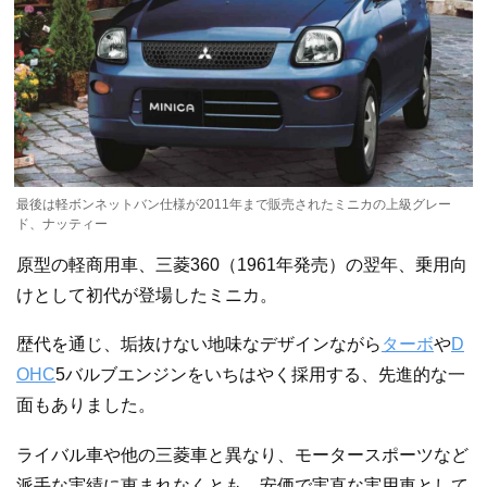
最後は軽ボンネットバン仕様が2011年まで販売されたミニカの上級グレー
ド、ナッティー
原型の軽商用車、三菱360（1961年発売）の翌年、乗用向
けとして初代が登場したミニカ。
歴代を通じ、垢抜けない地味なデザインながら
ターボ
や
D
OHC
5バルブエンジンをいちはやく採用する、先進的な一
面もありました。
ライバル車や他の三菱車と異なり、モータースポーツなど
派手な実績に恵まれなくとも、安価で実直な実用車として