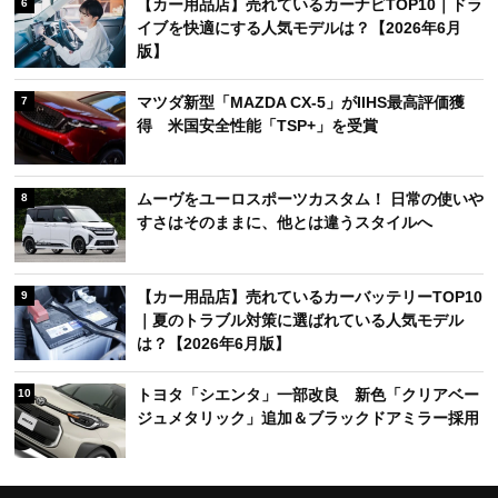
【カー用品店】売れているカーナビTOP10｜ドラ
6
イブを快適にする人気モデルは？【2026年6月
版】
マツダ新型「MAZDA CX-5」がIIHS最高評価獲
7
得 米国安全性能「TSP+」を受賞
ムーヴをユーロスポーツカスタム！ 日常の使いや
8
すさはそのままに、他とは違うスタイルへ
【カー用品店】売れているカーバッテリーTOP10
9
｜夏のトラブル対策に選ばれている人気モデル
は？【2026年6月版】
トヨタ「シエンタ」一部改良 新色「クリアベー
10
ジュメタリック」追加＆ブラックドアミラー採用