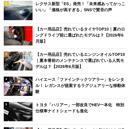
レクサス新型「ES」発売！「未来感あってかっこ
1
いい」「価格が高すぎる」SNSで賛否の声
【カー用品店】売れているタイヤTOP10｜夏のロ
2
ングドライブ前に選ばれたモデルは？【2026年6
月版】
【カー用品店】売れているエンジンオイルTOP10
3
｜夏本番前のメンテナンスで選ばれている人気モ
デルは？【2026年6月版】
ハイエース「ファインテックツアラー」をレンタ
4
ル！ レガンスが提案するラグジュアリーな移動体
験
トヨタ「ハリアー」一部改良でHEV一本化 特別
5
仕様車ナイトシェードも進化