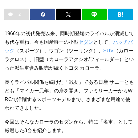
2
1966年の初代発売以来、同時期登場のライバルが消滅して
も代を重ね、今も国産唯一の小型
セダン
として、
ハッチバ
ック
（スポーツ）、ワゴン（ツーリング）、
SUV
（カロー
ラクロス）、旧型（カローラアクシオ/フィールダー）とい
った派生車含み販売が続くトヨタ カローラ。
長くライバル関係を続けた「戦友」である日産 サニーとも
ども「マイカー元年」の扉を開き、ファミリーカーからW
RCで活躍するスポーツモデルまで、さまざまな用途で使
われてきました。
今回はそんなカローラのセダンから、特に「名車」として
厳選した3台を紹介します。