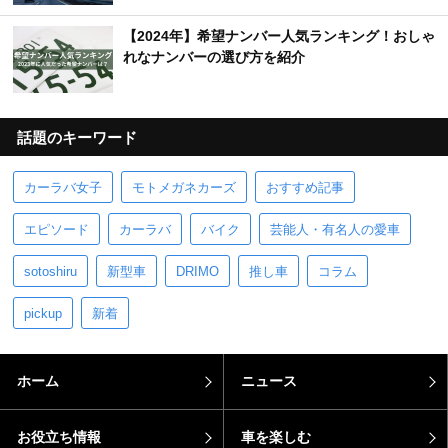
【2024年】希望ナンバー人気ランキング！おしゃ
れなナンバーの選び方を紹介
話題のキーワード
カーラバ女子
モトメガネカーズ
おすすめ記事
エピソード
カーラバ
バイク
芸能人・有名人の愛車
sotoshiru
新型車
DRIMO
推し車
コラム
pickup
新着
ホーム
ニュース
お役立ち情報
車を楽しむ