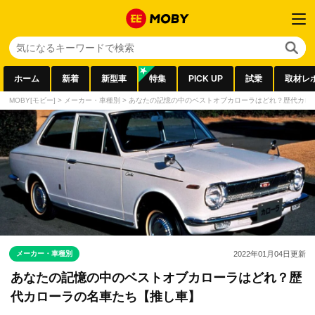
ホーム
新着
新型車
特集
PICK UP
試乗
取材レ
MOBY[モビー]
>
メーカー・車種別
>
あなたの記憶の中のベストオブカローラはどれ？歴代カロ
メーカー・車種別
2022年01月04日
更新
あなたの記憶の中のベストオブカローラはどれ？歴
代カローラの名車たち【推し車】