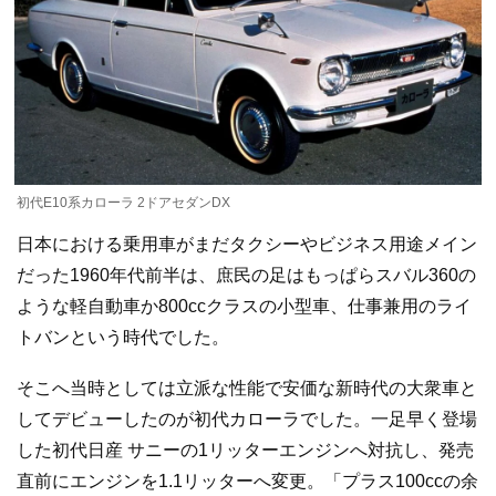
初代E10系カローラ 2ドアセダンDX
日本における乗用車がまだタクシーやビジネス用途メイン
だった1960年代前半は、庶民の足はもっぱらスバル360の
ような軽自動車か800ccクラスの小型車、仕事兼用のライ
トバンという時代でした。
そこへ当時としては立派な性能で安価な新時代の大衆車と
してデビューしたのが初代カローラでした。一足早く登場
した初代日産 サニーの1リッターエンジンへ対抗し、発売
直前にエンジンを1.1リッターへ変更。「プラス100ccの余