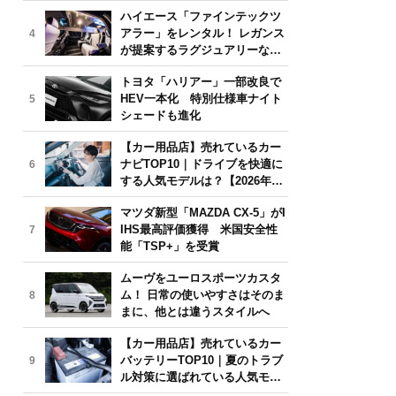
気モデルは？【2026年6月版】
ハイエース「ファインテックツ
アラー」をレンタル！ レガンス
4
が提案するラグジュアリーな移
動体験
トヨタ「ハリアー」一部改良で
HEV一本化 特別仕様車ナイト
5
シェードも進化
【カー用品店】売れているカー
ナビTOP10｜ドライブを快適に
6
する人気モデルは？【2026年6
月版】
マツダ新型「MAZDA CX-5」がI
IHS最高評価獲得 米国安全性
7
能「TSP+」を受賞
ムーヴをユーロスポーツカスタ
ム！ 日常の使いやすさはそのま
8
まに、他とは違うスタイルへ
【カー用品店】売れているカー
バッテリーTOP10｜夏のトラブ
9
ル対策に選ばれている人気モデ
ルは？【2026年6月版】