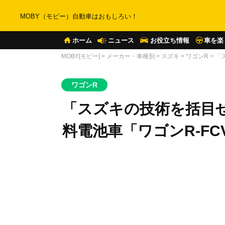
MOBY（モビー）自動車はおもしろい！
ホーム
ニュース
お役立ち情報
車を楽
MOBY[モビー]
>
メーカー・車種別
>
スズキ
>
ワゴンR
>
「
ワゴンR
「スズキの技術を括目せ
料電池車「ワゴンR-F