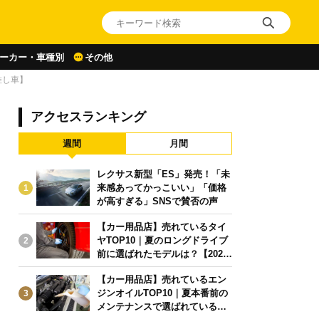
ーカー・車種別
その他
推し車】
アクセスランキング
週間
月間
レクサス新型「ES」発売！「未
来感あってかっこいい」「価格
1
が高すぎる」SNSで賛否の声
【カー用品店】売れているタイ
ヤTOP10｜夏のロングドライブ
2
前に選ばれたモデルは？【2026
年6月版】
【カー用品店】売れているエン
ジンオイルTOP10｜夏本番前の
3
メンテナンスで選ばれている人