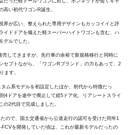
駄だった軽トールワゴンに対し、ボンネットが短くキャ
の高い初代ワゴンR誕生。
視界が広い、整えられた専用デザインもカッコイイと評
ライドドアを備えた軽スーパーハイトワゴンも含む、ハ
モデルでした。
発売してきますが、先行車の余裕で新規格移行と同時に
ンセプトながら、「ワゴンRブランド」の力もあって、2
なります。
カスタム系モデルを初設定したほか、初代から特徴だっ
変則4ドアを途中で廃止して総5ドア化、リアシートスライ
この2代目で完成しました。
されたので、国土交通省から公道走行の認可を受けた同年1
-FCVを開発していた頃は、これが最新モデルだったの