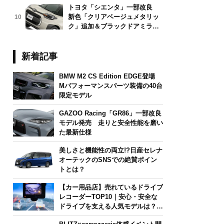
トヨタ「シエンタ」一部改良
新色「クリアベージュメタリッ
10
ク」追加＆ブラックドアミラー
採用
新着記事
BMW M2 CS Edition EDGE登場
Mパフォーマンスパーツ装備の40台
限定モデル
GAZOO Racing「GR86」一部改良
モデル発売 走りと安全性能を磨い
た最新仕様
美しさと機能性の両立!?日産セレナ
オーテックのSNSでの絶賛ポイン
トとは？
【カー用品店】売れているドライブ
レコーダーTOP10｜安心・安全な
ドライブを支える人気モデルは？
【2026年6月版】