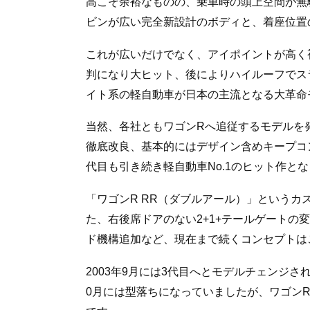
高こそ余裕なものの、乗車時の頭上空間が無
ビンが広い完全新設計のボディと、着座位置
これが広いだけでなく、アイポイントが高く
判になり大ヒット、後によりハイルーフでス
イト系の軽自動車が日本の主流となる大革命
当然、各社ともワゴンRへ追従するモデルを
徹底改良、基本的にはデザイン含めキープコ
代目も引き続き軽自動車No.1のヒット作と
「ワゴンR RR（ダブルアール）」という
た、右後席ドアのない2+1+テールゲートの
ド機構追加など、現在まで続くコンセプトは
2003年9月には3代目へとモデルチェンジ
0月には型落ちになっていましたが、ワゴンR