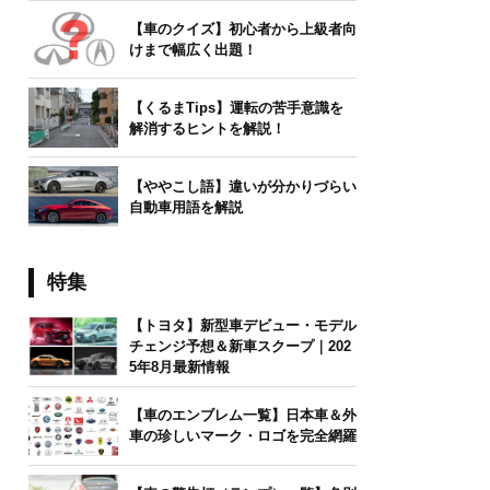
【車のクイズ】初心者から上級者向
けまで幅広く出題！
【くるまTips】運転の苦手意識を
解消するヒントを解説！
【ややこし語】違いが分かりづらい
自動車用語を解説
特集
【トヨタ】新型車デビュー・モデル
チェンジ予想＆新車スクープ｜202
5年8月最新情報
【車のエンブレム一覧】日本車＆外
車の珍しいマーク・ロゴを完全網羅