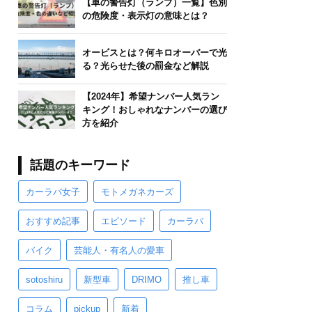
【車の警告灯（ランプ）一覧】色別
の危険度・表示灯の意味とは？
オービスとは？何キロオーバーで光
る？光らせた後の罰金など解説
【2024年】希望ナンバー人気ラン
キング！おしゃれなナンバーの選び
方を紹介
話題のキーワード
カーラバ女子
モトメガネカーズ
おすすめ記事
エピソード
カーラバ
バイク
芸能人・有名人の愛車
sotoshiru
新型車
DRIMO
推し車
コラム
pickup
新着