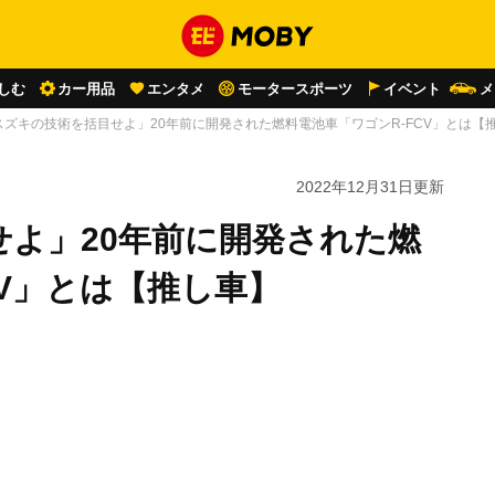
しむ
カー用品
エンタメ
モータースポーツ
イベント
メ
スズキの技術を括目せよ」20年前に開発された燃料電池車「ワゴンR-FCV」とは【
2022年12月31日
更新
よ」20年前に開発された燃
CV」とは【推し車】