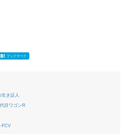
ブックマーク
の生き証人
2代目ワゴンR
FCV