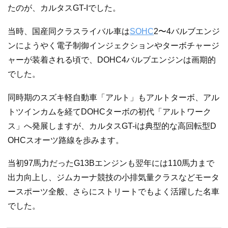
たのが、カルタスGT-Iでした。
当時、国産同クラスライバル車は
SOHC
2〜4バルブエンジ
ンにようやく電子制御インジェクションやターボチャージ
ャーが装着される頃で、DOHC4バルブエンジンは画期的
でした。
同時期のスズキ軽自動車「アルト」もアルトターボ、アル
トツインカムを経てDOHCターボの初代「アルトワーク
ス」へ発展しますが、カルタスGT-iは典型的な高回転型D
OHCスオーツ路線を歩みます。
当初97馬力だったG13Bエンジンも翌年には110馬力まで
出力向上し、ジムカーナ競技の小排気量クラスなどモータ
ースポーツ全般、さらにストリートでもよく活躍した名車
でした。