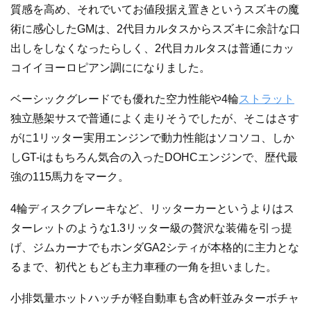
質感を高め、それでいてお値段据え置きというスズキの魔
術に感心したGMは、2代目カルタスからスズキに余計な口
出しをしなくなったらしく、2代目カルタスは普通にカッ
コイイヨーロピアン調にになりました。
ベーシックグレードでも優れた空力性能や4輪
ストラット
独立懸架サスで普通によく走りそうでしたが、そこはさす
がに1リッター実用エンジンで動力性能はソコソコ、しか
しGT-iはもちろん気合の入ったDOHCエンジンで、歴代最
強の115馬力をマーク。
4輪ディスクブレーキなど、リッターカーというよりはス
ターレットのような1.3リッター級の贅沢な装備を引っ提
げ、ジムカーナでもホンダGA2シティが本格的に主力とな
るまで、初代ともども主力車種の一角を担いました。
小排気量ホットハッチが軽自動車も含め軒並みターボチャ