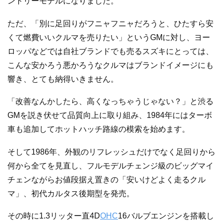
ントリーモデルになりました。
ただ、「別に足回りがフニャフニャだろうと、ひたすら安
くて燃費いいクルマを売りたい」というGMに対し、ヨー
ロッパなどでは自社ブランドでも売るスズキにとっては、
こんな安かろう悪かろうなクルマはブランドイメージにも
響き、とても納得いきません。
「改善なんかしたら、高くなっちゃうじゃない？」と渋る
GMを説き伏せて品質向上に取り組み、1984年にはターボ
車も追加してホットハッチ路線の模索を始めます。
そして1986年、外観のリフレッシュだけでなく足回りから
何から全てを見直し、フルモデルチェンジ級のビッグマイ
チェンながらお値段据え置きの「安いけどよく走るクル
マ」、初代カルタス後期型を発売。
その時に1.3リッター直4D
OHC
16バルブエンジンを搭載し