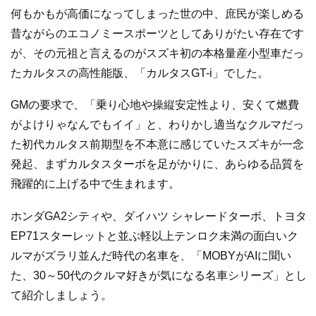
何もかもが高価になってしまった世の中、庶民が楽しめる
昔ながらのエコノミースポーツとしてありがたい存在です
が、その元祖と言えるのがスズキ初の本格量産小型車だっ
たカルタスの高性能版、「カルタスGT-i」でした。
GMの要求で、「乗り心地や操縦安定性より、安くて燃費
がよけりゃなんでもイイ」と、わりかし適当なクルマだっ
た初代カルタス前期型を不本意に感じていたスズキが一念
発起、まずカルタスターボを足がかりに、あらゆる品質を
飛躍的に上げる中で生まれます。
ホンダGA2シティや、ダイハツ シャレードターボ、トヨタ
EP71スターレットと並ぶ軽以上テンロク未満の面白いク
ルマがズラリ並んだ時代の名車を、「MOBYがAIに聞い
た、30～50代のクルマ好きが気になる名車シリーズ」とし
て紹介しましょう。