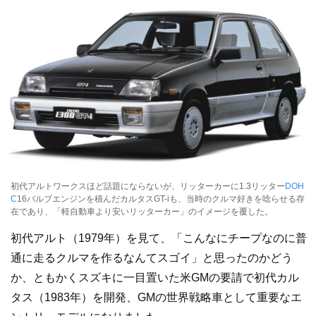
初代アルトワークスほど話題にならないが、リッターカーに1.3リッター
DOH
C
16バルブエンジンを積んだカルタスGT-iも、当時のクルマ好きを唸らせる存
在であり、「軽自動車より安いリッターカー」のイメージを覆した。
初代アルト（1979年）を見て、「こんなにチープなのに普
通に走るクルマを作るなんてスゴイ」と思ったのかどう
か、ともかくスズキに一目置いた米GMの要請で初代カル
タス（1983年）を開発、GMの世界戦略車として重要なエ