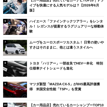
【カー用品店】売れているカーナビTOP10｜ドラ
イブを快適にする人気モデルは？【2026年6月
版】
ハイエース「ファインテックツアラー」をレンタ
6
ル！ レガンスが提案するラグジュアリーな移動体
験
ムーヴをユーロスポーツカスタム！ 日常の使いや
7
すさはそのままに、他とは違うスタイルへ
トヨタ「ハリアー」一部改良でHEV一本化 特別
8
仕様車ナイトシェードも進化
マツダ新型「MAZDA CX-5」がIIHS最高評価獲
9
得 米国安全性能「TSP+」を受賞
【カー用品店】売れているカーシャンプーTOP10
10