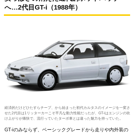
へ…2代目GT-i（1988年）
経済的だけどひたすらチープ、から始まった初代カルタスのイメージを一変さ
せた2代目は1リッターカーこそ平凡な動力性能だったが、GT-iはエンジンの吹
け上がりが痛快で、流行っていたターボ車とは違った魅力を持っていた。
GT-iのみならず、ベーシックグレードから走りや内外装の