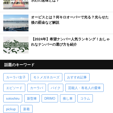
示灯の意味とは？
オービスとは？何キロオーバーで光る？光らせた
後の罰金など解説
【2024年】希望ナンバー人気ランキング！おしゃ
れなナンバーの選び方を紹介
話題のキーワード
カーラバ女子
モトメガネカーズ
おすすめ記事
エピソード
カーラバ
バイク
芸能人・有名人の愛車
sotoshiru
新型車
DRIMO
推し車
コラム
pickup
新着