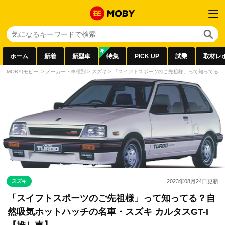
ホーム
新着
新型車
特集
PICK UP
試乗
取材レ
MOBY[モビー]
>
メーカー・車種別
>
スズキ
>
「スイフトスポーツのご先祖様」って知ってる？自
スズキ
2023年08月24日
更新
「スイフトスポーツのご先祖様」って知ってる？自
然吸気ホットハッチの名車・スズキ カルタスGT-I