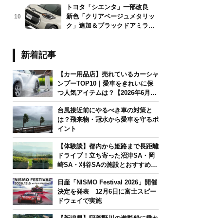
トヨタ「シエンタ」一部改良
新色「クリアベージュメタリッ
10
ク」追加＆ブラックドアミラー
採用
新着記事
【カー用品店】売れているカーシャ
ンプーTOP10｜愛車をきれいに保
つ人気アイテムは？【2026年6月
版】
台風接近前にやるべき車の対策と
は？飛来物・冠水から愛車を守るポ
イント
【体験談】都内から姫路まで長距離
ドライブ！立ち寄った沼津SA・岡
崎SA・刈谷SAの施設とおすすめグ
ルメを紹介
日産「NISMO Festival 2026」開催
決定を発表 12月6日に富士スピー
ドウェイで実施