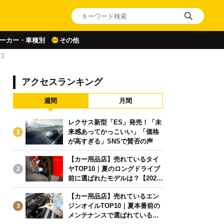
ーカー・車種別
その他
車】
アクセスランキング
週間
月間
レクサス新型「ES」発売！「未
来感あってかっこいい」「価格
1
が高すぎる」SNSで賛否の声
【カー用品店】売れているタイ
ヤTOP10｜夏のロングドライブ
2
前に選ばれたモデルは？【2026
年6月版】
【カー用品店】売れているエン
ジンオイルTOP10｜夏本番前の
3
メンテナンスで選ばれている人