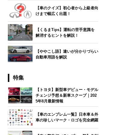
【車のクイズ】初心者から上級者向
けまで幅広く出題！
【くるまTips】運転の苦手意識を
解消するヒントを解説！
【ややこし語】違いが分かりづらい
自動車用語を解説
特集
【トヨタ】新型車デビュー・モデル
チェンジ予想＆新車スクープ｜202
5年8月最新情報
【車のエンブレム一覧】日本車＆外
車の珍しいマーク・ロゴを完全網羅