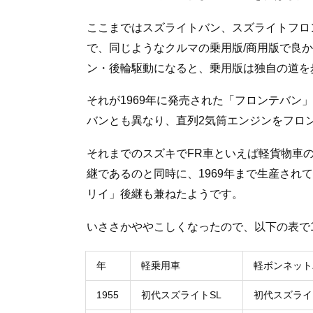
ここまではスズライトバン、スズライトフロ
で、同じようなクルマの乗用版/商用版で良か
ン・後輪駆動になると、乗用版は独自の道を
それが1969年に発売された「フロンテバン
バンとも異なり、直列2気筒エンジンをフロ
それまでのスズキでFR車といえば軽貨物車
継であるのと同時に、1969年まで生産され
リイ」後継も兼ねたようです。
いささかややこしくなったので、以下の表で1
年
軽乗用車
軽ボンネット
1955
初代スズライトSL
初代スズライ