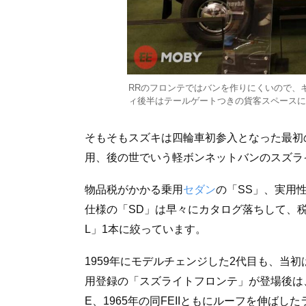
RRのフロンテではバンを作りにくいので、
ィ後半はテールゲートつきの貨客スペースに
そもそもスズキは四輪車初参入となった最初
用、後の世でいう軽ボンネットバンのスズラ
物品税がかかる乗用
セダン
の「SS」、実用
仕様の「SD」は早々にカタログ落ちして、
L」1本に絞っています。
1959年にモデルチェンジした2代目も、当初
用登録の「スズライトフロンテ」が登場後は、
E、1965年の同FEIIともにルーフを伸ばし