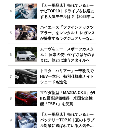
気モデルは？【2026年6月版】
【カー用品店】売れているカー
ナビTOP10｜ドライブを快適に
4
する人気モデルは？【2026年6
月版】
ハイエース「ファインテックツ
アラー」をレンタル！ レガンス
5
が提案するラグジュアリーな移
動体験
ムーヴをユーロスポーツカスタ
ム！ 日常の使いやすさはそのま
6
まに、他とは違うスタイルへ
トヨタ「ハリアー」一部改良で
HEV一本化 特別仕様車ナイト
7
シェードも進化
マツダ新型「MAZDA CX-5」がI
IHS最高評価獲得 米国安全性
8
能「TSP+」を受賞
【カー用品店】売れているカー
バッテリーTOP10｜夏のトラブ
9
ル対策に選ばれている人気モデ
ルは？【2026年6月版】