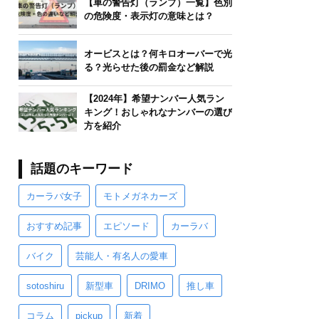
【車の警告灯（ランプ）一覧】色別
の危険度・表示灯の意味とは？
オービスとは？何キロオーバーで光
る？光らせた後の罰金など解説
【2024年】希望ナンバー人気ラン
キング！おしゃれなナンバーの選び
方を紹介
話題のキーワード
カーラバ女子
モトメガネカーズ
おすすめ記事
エピソード
カーラバ
バイク
芸能人・有名人の愛車
sotoshiru
新型車
DRIMO
推し車
コラム
pickup
新着