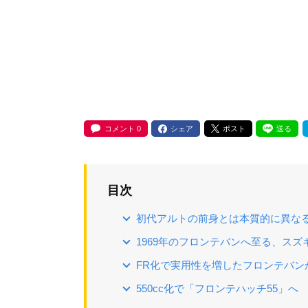
コメント
0
シェア
ポスト
送る
目次
初代アルトの前身とは本質的に異な
1969年のフロンテバンへ至る、スズ
FR化で実用性を増したフロンテバン
550cc化で「フロンテハッチ55」へ