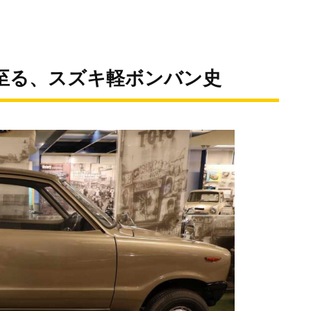
へ至る、スズキ軽ボンバン史