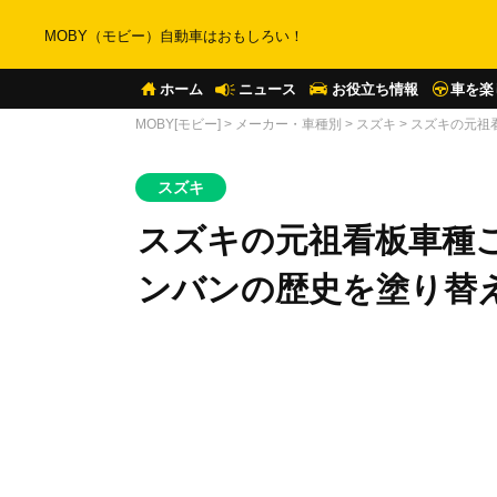
MOBY（モビー）自動車はおもしろい！
ホーム
ニュース
お役立ち情報
車を楽
MOBY[モビー]
>
メーカー・車種別
>
スズキ
>
スズキの元祖
スズキ
スズキの元祖看板車種
ンバンの歴史を塗り替