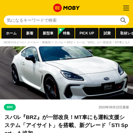
ホーム
新着
新型車
特集
PICK UP
試乗
取材レ
MOBY[モビー]
>
メーカー・車種別
>
スバル
>
BRZ
>
スバル『BRZ』が一部改良！MT車にも運転
BRZ
2023年09月22日
更新
スバル『BRZ』が一部改良！MT車にも運転支援シ
ステム「アイサイト」を搭載、新グレード「STI Sp