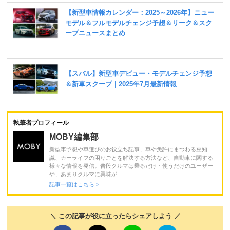
執筆者プロフィール
MOBY編集部
新型車予想や車選びのお役立ち記事、車や免許にまつわる豆知
識、カーライフの困りごとを解決する方法など、自動車に関する
様々な情報を発信。普段クルマは乗るだけ・使うだけのユーザー
や、あまりクルマに興味が...
記事一覧はこちら >
＼ この記事が役に立ったらシェアしよう ／