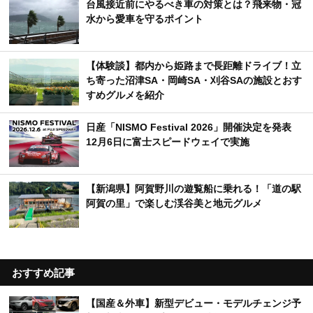
台風接近前にやるべき車の対策とは？飛来物・冠
水から愛車を守るポイント
【体験談】都内から姫路まで長距離ドライブ！立
ち寄った沼津SA・岡崎SA・刈谷SAの施設とおす
すめグルメを紹介
日産「NISMO Festival 2026」開催決定を発表
12月6日に富士スピードウェイで実施
【新潟県】阿賀野川の遊覧船に乗れる！「道の駅
阿賀の里」で楽しむ渓谷美と地元グルメ
おすすめ記事
【国産＆外車】新型デビュー・モデルチェンジ予