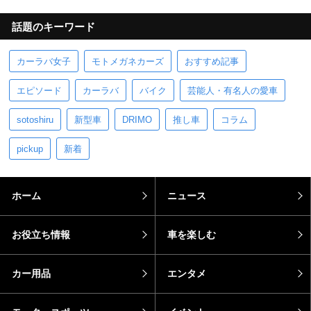
話題のキーワード
カーラバ女子
モトメガネカーズ
おすすめ記事
エピソード
カーラバ
バイク
芸能人・有名人の愛車
sotoshiru
新型車
DRIMO
推し車
コラム
pickup
新着
ホーム
ニュース
お役立ち情報
車を楽しむ
カー用品
エンタメ