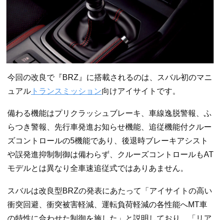
今回の改良で『BRZ』に搭載されるのは、スバル初のマニ
ュアル
トランスミッション
向けアイサイトです。
備わる機能はプリクラッシュブレーキ、車線逸脱警報、ふ
らつき警報、先行車発進お知らせ機能、追従機能付クルー
ズコントロールの5機能であり、後退時ブレーキアシスト
や誤発進抑制制御は備わらず、クルーズコントロールもAT
モデルとは異なり全車速追従式ではありあません。
スバルは改良型BRZの発表にあたって「アイサイトの高い
衝突回避、衝突被害軽減、運転負荷軽減の各性能へMT車
の特性に合わせた制御を施した」と説明しており、「リア