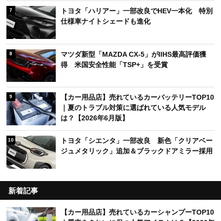
トヨタ「ハリアー」一部改良でHEV一本化 特別
7
仕様車ナイトシェードも進化
マツダ新型「MAZDA CX-5」がIIHS最高評価獲
8
得 米国安全性能「TSP+」を受賞
【カー用品店】売れているカーバッテリーTOP10
9
｜夏のトラブル対策に選ばれている人気モデル
は？【2026年6月版】
トヨタ「シエンタ」一部改良 新色「クリアベー
10
ジュメタリック」追加＆ブラックドアミラー採用
新着記事
【カー用品店】売れているカーシャンプーTOP10