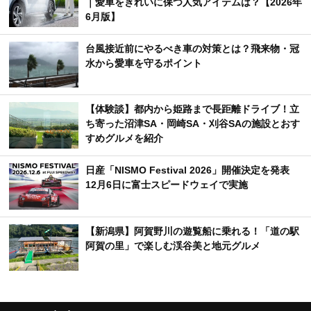
｜愛車をきれいに保つ人気アイテムは？【2026年
6月版】
台風接近前にやるべき車の対策とは？飛来物・冠
水から愛車を守るポイント
【体験談】都内から姫路まで長距離ドライブ！立
ち寄った沼津SA・岡崎SA・刈谷SAの施設とおす
すめグルメを紹介
日産「NISMO Festival 2026」開催決定を発表
12月6日に富士スピードウェイで実施
【新潟県】阿賀野川の遊覧船に乗れる！「道の駅
阿賀の里」で楽しむ渓谷美と地元グルメ