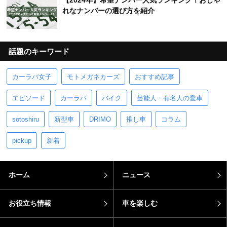
【2024年】希望ナンバー人気ランキング！おしゃ
れなナンバーの選び方を紹介
話題のキーワード
カーラバ女子
モトメガネカーズ
おすすめ記事
エピソード
カーラバ
バイク
芸能人・有名人の愛車
sotoshiru
新型車
DRIMO
推し車
コラム
pickup
新着
ホーム
ニュース
お役立ち情報
車を楽しむ