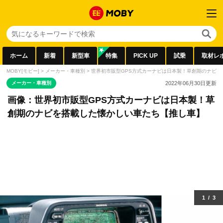
ホーム
新着
新型車
特集
PICK UP
試乗
取材レ
MOBY[モビー]
>
メーカー・車種別
>
世界初市販型GPS方式カーナビは日本製！草創期のナビを
メーカー・車種別
2022年06月30日
更新
画像：世界初市販型GPS方式カーナビは日本製！草
創期のナビを搭載した懐かしい車たち【推し車】
1
/
3