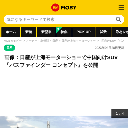
ホーム
新着
新型車
特集
PICK UP
試乗
取材レ
MOBY[モビー]
>
メーカー・車種別
>
日産
>
日産が上海モーターショーで中国向けSUV『パスフ
日産
2023年04月20日
更新
画像：日産が上海モーターショーで中国向けSUV
『パスファインダー コンセプト』を公開
1
/
4