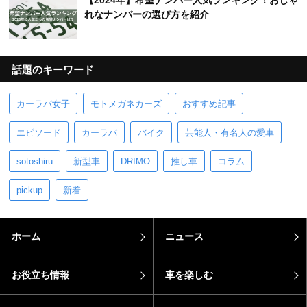
【2024年】希望ナンバー人気ランキング！おしゃ
れなナンバーの選び方を紹介
話題のキーワード
カーラバ女子
モトメガネカーズ
おすすめ記事
エピソード
カーラバ
バイク
芸能人・有名人の愛車
sotoshiru
新型車
DRIMO
推し車
コラム
pickup
新着
ホーム
ニュース
お役立ち情報
車を楽しむ