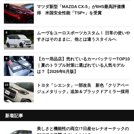
マツダ新型「MAZDA CX-5」がIIHS最高評価獲
7
得 米国安全性能「TSP+」を受賞
ムーヴをユーロスポーツカスタム！ 日常の使いや
8
すさはそのままに、他とは違うスタイルへ
【カー用品店】売れているカーバッテリーTOP10
9
｜夏のトラブル対策に選ばれている人気モデル
は？【2026年6月版】
トヨタ「シエンタ」一部改良 新色「クリアベー
10
ジュメタリック」追加＆ブラックドアミラー採用
新着記事
美しさと機能性の両立!?日産セレナオーテックの