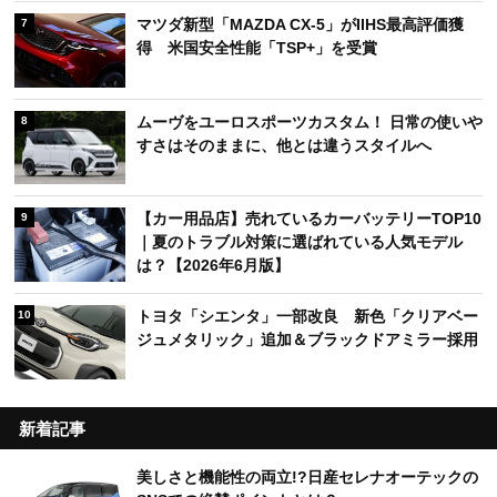
マツダ新型「MAZDA CX-5」がIIHS最高評価獲
7
得 米国安全性能「TSP+」を受賞
ムーヴをユーロスポーツカスタム！ 日常の使いや
8
すさはそのままに、他とは違うスタイルへ
【カー用品店】売れているカーバッテリーTOP10
9
｜夏のトラブル対策に選ばれている人気モデル
は？【2026年6月版】
トヨタ「シエンタ」一部改良 新色「クリアベー
10
ジュメタリック」追加＆ブラックドアミラー採用
新着記事
美しさと機能性の両立!?日産セレナオーテックの