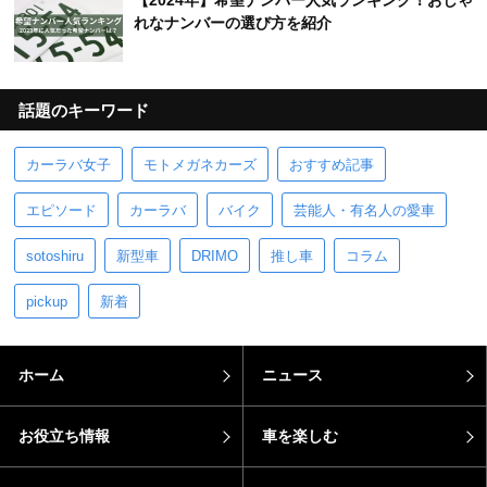
【2024年】希望ナンバー人気ランキング！おしゃ
れなナンバーの選び方を紹介
話題のキーワード
カーラバ女子
モトメガネカーズ
おすすめ記事
エピソード
カーラバ
バイク
芸能人・有名人の愛車
sotoshiru
新型車
DRIMO
推し車
コラム
pickup
新着
ホーム
ニュース
お役立ち情報
車を楽しむ