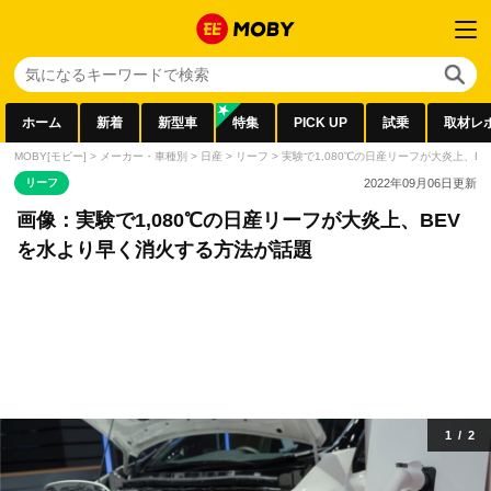
ホーム
新着
新型車
特集
PICK UP
試乗
取材レ
MOBY[モビー]
>
メーカー・車種別
>
日産
>
リーフ
>
実験で1,080℃の日産リーフが大炎上、
リーフ
2022年09月06日
更新
画像：実験で1,080℃の日産リーフが大炎上、BEV
を水より早く消火する方法が話題
1
/
2