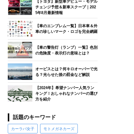
【トヨタ】新型車デビュー・モデル
チェンジ予想＆新車スクープ｜202
5年8月最新情報
【車のエンブレム一覧】日本車＆外
車の珍しいマーク・ロゴを完全網羅
【車の警告灯（ランプ）一覧】色別
の危険度・表示灯の意味とは？
オービスとは？何キロオーバーで光
る？光らせた後の罰金など解説
【2024年】希望ナンバー人気ラン
キング！おしゃれなナンバーの選び
方を紹介
話題のキーワード
カーラバ女子
モトメガネカーズ