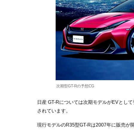
次期型GT-Rの予想CG
日産 GT-Rについては次期モデルがEVと
されています。
現行モデルのR35型GT-Rは2007年に販売