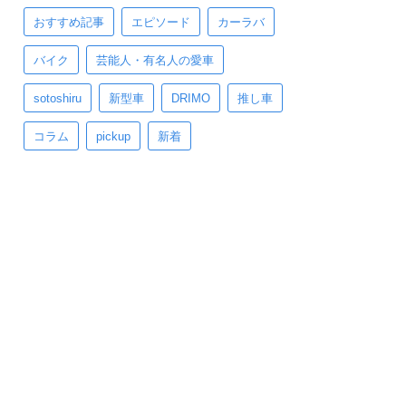
おすすめ記事
エピソード
カーラバ
バイク
芸能人・有名人の愛車
sotoshiru
新型車
DRIMO
推し車
コラム
pickup
新着