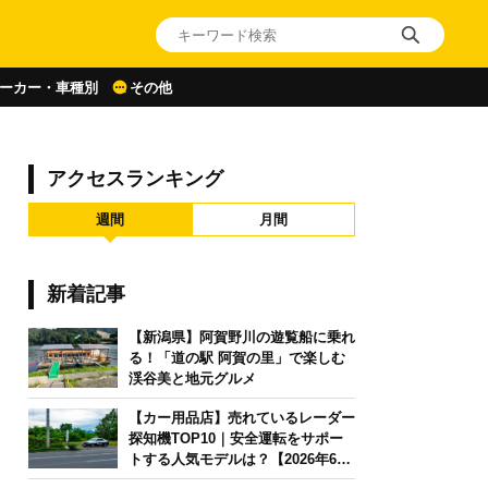
ーカー・車種別
その他
アクセスランキング
週間
月間
新着記事
【新潟県】阿賀野川の遊覧船に乗れ
る！「道の駅 阿賀の里」で楽しむ
渓谷美と地元グルメ
【カー用品店】売れているレーダー
探知機TOP10｜安全運転をサポー
トする人気モデルは？【2026年6月
版】