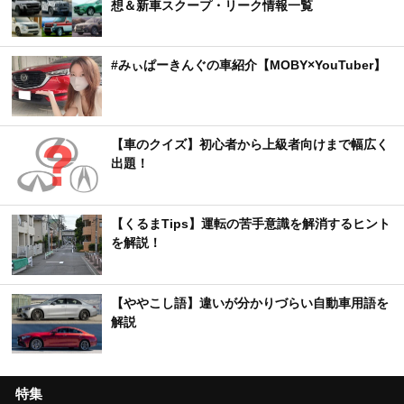
想＆新車スクープ・リーク情報一覧
#みぃぱーきんぐの車紹介【MOBY×YouTuber】
【車のクイズ】初心者から上級者向けまで幅広く
出題！
【くるまTips】運転の苦手意識を解消するヒント
を解説！
【ややこし語】違いが分かりづらい自動車用語を
解説
特集