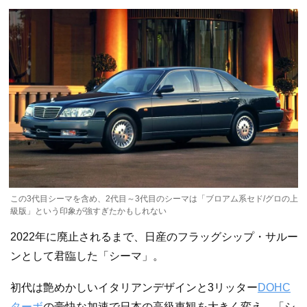
この3代目シーマを含め、2代目～3代目のシーマは「ブロアム系セド/グロの上
級版」という印象が強すぎたかもしれない
2022年に廃止されるまで、日産のフラッグシップ・サルー
ンとして君臨した「シーマ」。
初代は艶めかしいイタリアンデザインと3リッター
DOHC
ターボ
の豪快な加速で日本の高級車観を大きく変え、「シ