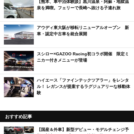
【熊本、車中泊体験談】黒川温泉・阿蘇・地獄温
泉を満喫。フェリーで長崎へ抜ける子連れ旅
アウディ東大阪が移転リニューアルオープン 新
車・認定中古車を統合展開
スシロー×GAZOO Racing初コラボ開催 限定ミ
ニカー付きメニューが登場
ハイエース「ファインテックツアラー」をレンタ
ル！ レガンスが提案するラグジュアリーな移動体
験
おすすめ記事
【国産＆外車】新型デビュー・モデルチェンジ予