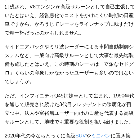
は残され、V8エンジンが高級サルーンとして自己主張して
いたとはいえ、経営悪化でコストをかけにくい時期の日産
車ですから、かろうじてシーマをラインナップに残すだけ
で精一杯だったのかもしれません。
サイドエアバッグやミリ波レーダーによる車間自動制御シ
ステムなど、一般向け高級サルーンとして大事な最先端装
備も施したとはいえ、この時期のシーマは「立派なセドグ
ロ」くらいの印象しかなかったユーザーも多いのではない
でしょうか。
ただ、インフィニティQ45姉妹車として生まれ、1990年代
を通して販売され続けた3代目プレジデントの陳腐化が目
立つ中、法人や富裕層ユーザー向けの日産を代表する高級
サルーンとして、地味でも重要な役割を担い続けました。
2020年代の今ならとっくに高級
SUV
や
ミニバン
に置き換