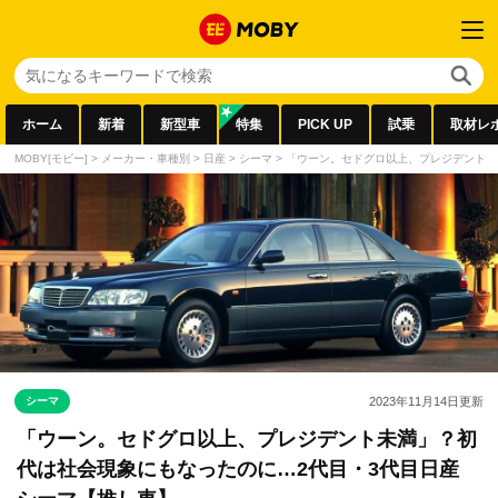
ホーム
新着
新型車
特集
PICK UP
試乗
取材レ
MOBY[モビー]
>
メーカー・車種別
>
日産
>
シーマ
>
「ウーン。セドグロ以上、プレジデント未
シーマ
2023年11月14日
更新
「ウーン。セドグロ以上、プレジデント未満」？初
代は社会現象にもなったのに…2代目・3代目日産