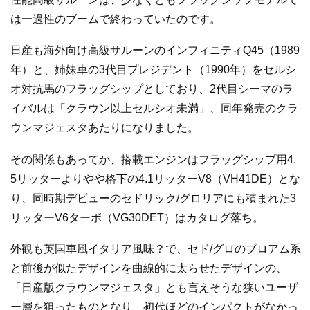
は一過性のブームで終わっていたのです。
日産も海外向け高級サルーンのインフィニティQ45（1989
年）と、姉妹車の3代目プレジデント（1990年）をセルシ
オ対抗馬のフラッグシップとしており、2代目シーマのラ
イバルは「クラウン以上セルシオ未満」、同年発売のクラ
ウンマジェスタあたりになりました。
その関係もあってか、搭載エンジンはフラッグシップ用4.
5リッターよりやや格下の4.1リッターV8（VH41DE）とな
り、同時期デビューのセドリック/グロリアにも積まれた3
リッターV6ターボ（VG30DET）はカタログ落ち。
外観も英国車風イタリア風味？で、セド/グロのブロアム系
と前後が似たデザインを曲線的に太らせたデザインの、
「日産版クラウンマジェスタ」とも言えそうな狭いユーザ
ー層を狙ったものとなり、初代ほどのインパクトがなかっ