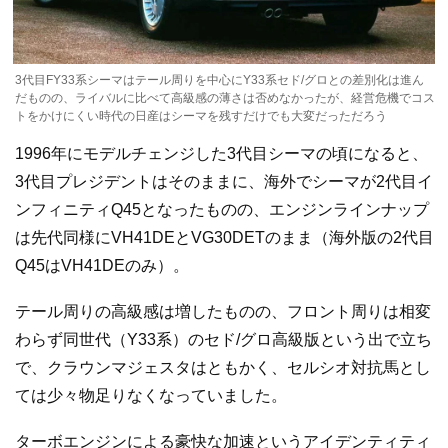
3代目FY33系シーマはテール周りを中心にY33系セド/グロとの差別化は進ん
だものの、ライバルに比べて高級感の薄さは否めなかったが、経営危機でコス
トをかけにくい時代の日産はシーマを残すだけでも大変だっただろう
1996年にモデルチェンジした3代目シーマの頃になると、
3代目プレジデントはそのままに、海外でシーマが2代目イ
ンフィニティQ45となったものの、エンジンラインナップ
は先代同様にVH41DEとVG30DETのまま（海外版の2代目
Q45はVH41DEのみ）。
テール周りの高級感は増したものの、フロント周りは相変
わらず同世代（Y33系）のセド/グロ高級版という出で立ち
で、クラウンマジェスタはともかく、セルシオ対抗馬とし
ては少々物足りなくなっていました。
ターボエンジンによる豪快な加速というアイデンティティ