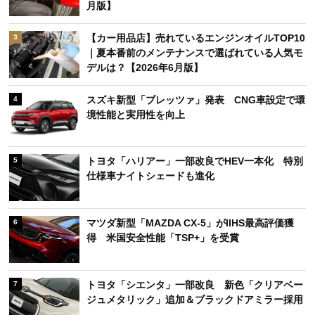
月版】
【カー用品店】売れているエンジンオイルTOP10
3
｜夏本番前のメンテナンスで選ばれている人気モ
デルは？【2026年6月版】
スズキ新型「ブレッツァ」発表 CNG車設定で環
4
境性能と実用性を向上
トヨタ「ハリアー」一部改良でHEV一本化 特別
5
仕様車ナイトシェードも進化
マツダ新型「MAZDA CX-5」がIIHS最高評価獲
6
得 米国安全性能「TSP+」を受賞
トヨタ「シエンタ」一部改良 新色「クリアベー
7
ジュメタリック」追加＆ブラックドアミラー採用