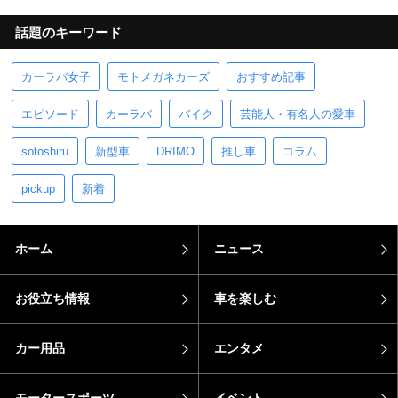
話題のキーワード
カーラバ女子
モトメガネカーズ
おすすめ記事
エピソード
カーラバ
バイク
芸能人・有名人の愛車
sotoshiru
新型車
DRIMO
推し車
コラム
pickup
新着
ホーム
ニュース
お役立ち情報
車を楽しむ
カー用品
エンタメ