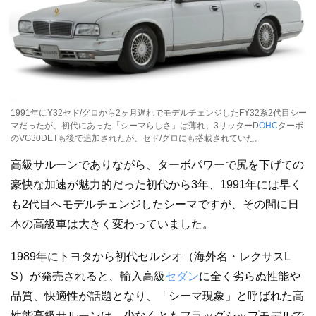
1991年にY32セド/グロから2ヶ月遅れでモデルチェンジしたFY32系2代目シー
マだったが、初代にあった「シーマらしさ」は薄れ、3リッターD
OHC
ターボ
のVG30DETも後で追加されたが、セド/グロにも搭載されていた。
高級サルーンでありながら、ターボパワーで尻を下げての
豪快な加速が魅力的だった初代から3年、1991年には早く
も2代目へモデルチェンジしたシーマですが、その間に日
本の高級車は大きく変わっていました。
1989年にトヨタから初代セルシオ（海外名・レクサスL
S）が発売されると、輸入高級
セダン
に全く劣らぬ性能や
品質、快適性が話題となり、「シーマ現象」と呼ばれた高
性能高級サルーンは、少なくともフラッグシップモデルで