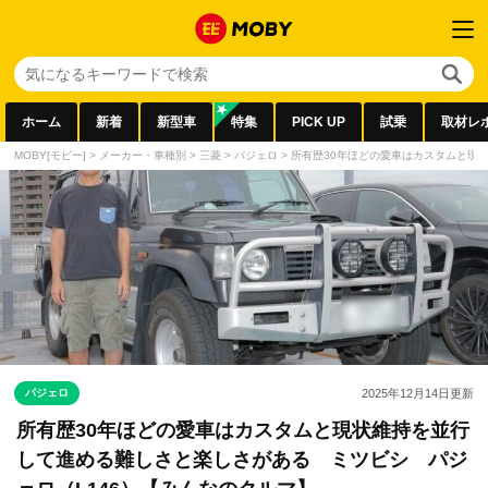
ホーム
新着
新型車
特集
PICK UP
試乗
取材レ
MOBY[モビー]
>
メーカー・車種別
>
三菱
>
パジェロ
>
所有歴30年ほどの愛車はカスタムと現
パジェロ
2025年12月14日
更新
所有歴30年ほどの愛車はカスタムと現状維持を並行
して進める難しさと楽しさがある ミツビシ パジ