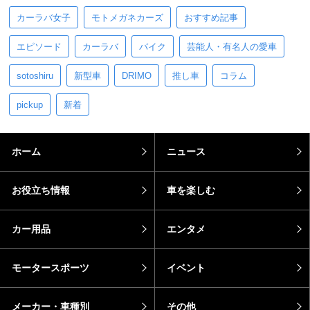
カーラバ女子
モトメガネカーズ
おすすめ記事
エピソード
カーラバ
バイク
芸能人・有名人の愛車
sotoshiru
新型車
DRIMO
推し車
コラム
pickup
新着
ホーム
ニュース
お役立ち情報
車を楽しむ
カー用品
エンタメ
モータースポーツ
イベント
メーカー・車種別
その他