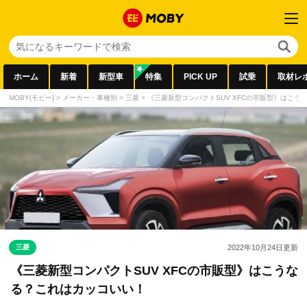
ホーム
新着
新型車
特集
PICK UP
試乗
取材レ
MOBY[モビー]
>
メーカー・車種別
>
三菱
>
《三菱新型コンパクトSUV XFCの市販型》はこう
三菱
2022年10月24日
更新
《三菱新型コンパクトSUV XFCの市販型》はこうな
る？これはカッコいい！