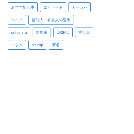
おすすめ記事
エピソード
カーラバ
バイク
芸能人・有名人の愛車
sotoshiru
新型車
DRIMO
推し車
コラム
pickup
新着