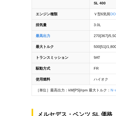
SL 400
エンジン種類
Ｖ型6気筒
DO
排気量
3.0L
最高出力
270[367]/5,5
最大トルク
500[51]/1,80
トランスミッション
9AT
駆動方式
FR
使用燃料
ハイオク
［単位］最高出力：kW[PS]/rpm 最大トルク：
N･
メルセデス・ベンツ SL 価格