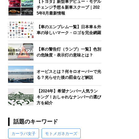
【トヨタ】新型車デビュー・モデル
チェンジ予想＆新車スクープ｜202
5年8月最新情報
【車のエンブレム一覧】日本車＆外
車の珍しいマーク・ロゴを完全網羅
【車の警告灯（ランプ）一覧】色別
の危険度・表示灯の意味とは？
オービスとは？何キロオーバーで光
る？光らせた後の罰金など解説
【2024年】希望ナンバー人気ラン
キング！おしゃれなナンバーの選び
方を紹介
話題のキーワード
カーラバ女子
モトメガネカーズ