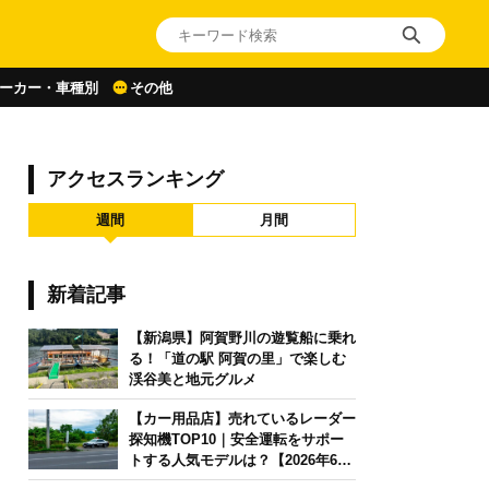
ーカー・車種別
その他
アクセスランキング
週間
月間
新着記事
【新潟県】阿賀野川の遊覧船に乗れ
る！「道の駅 阿賀の里」で楽しむ
渓谷美と地元グルメ
【カー用品店】売れているレーダー
探知機TOP10｜安全運転をサポー
トする人気モデルは？【2026年6月
版】