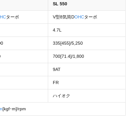
SL 550
HC
ターボ
V型8気筒D
OHC
ターボ
4.7L
00
335[455]/5,250
0
700[71.4]/1,800
9AT
FR
ハイオク
m
[kgf･m]/rpm