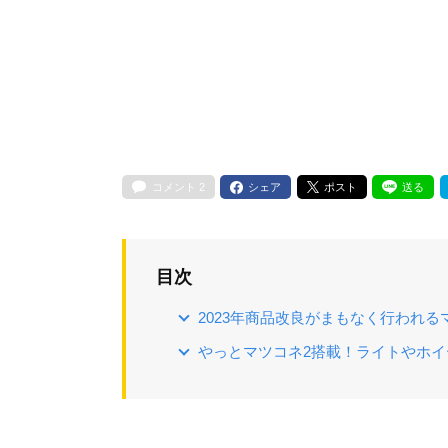
コメント
2
シェア
ポスト
送る
目次
2023年商品改良がまもなく行われ
やっとマツコネ2搭載！ライトやホ