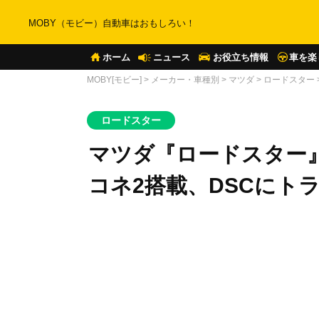
MOBY（モビー）自動車はおもしろい！
ホーム
ニュース
お役立ち情報
車を楽
MOBY[モビー]
>
メーカー・車種別
>
マツダ
>
ロードスター
ロードスター
マツダ『ロードスター
コネ2搭載、DSCにト