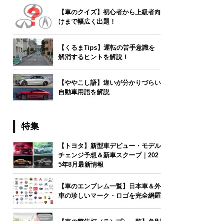
【車のクイズ】初心者から上級者向
けまで幅広く出題！
【くるまTips】運転の苦手意識を
解消するヒントを解説！
【ややこし語】違いが分かりづらい
自動車用語を解説
特集
【トヨタ】新型車デビュー・モデル
チェンジ予想＆新車スクープ｜202
5年8月最新情報
【車のエンブレム一覧】日本車＆外
車の珍しいマーク・ロゴを完全網羅