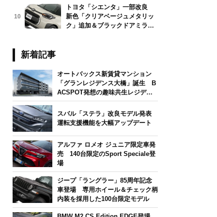
トヨタ「シエンタ」一部改良
新色「クリアベージュメタリッ
10
ク」追加＆ブラックドアミラー
採用
新着記事
オートバックス新賃貸マンション
「グランレジデンス大橋」誕生 B
ACSPOT発想の趣味共生レジデン
ス
スバル「ステラ」改良モデル発表
運転支援機能を大幅アップデート
アルファ ロメオ ジュニア限定車発
売 140台限定のSport Speciale登
場
ジープ「ラングラー」85周年記念
車登場 専用ホイール＆チェック柄
内装を採用した100台限定モデル
BMW M2 CS Edition EDGE登場