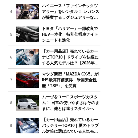
気モデルは？【2026年6月版】
ハイエース「ファインテックツ
アラー」をレンタル！ レガンス
4
が提案するラグジュアリーな移
動体験
トヨタ「ハリアー」一部改良で
HEV一本化 特別仕様車ナイト
5
シェードも進化
【カー用品店】売れているカー
ナビTOP10｜ドライブを快適に
6
する人気モデルは？【2026年6
月版】
マツダ新型「MAZDA CX-5」がI
IHS最高評価獲得 米国安全性
7
能「TSP+」を受賞
ムーヴをユーロスポーツカスタ
ム！ 日常の使いやすさはそのま
8
まに、他とは違うスタイルへ
【カー用品店】売れているカー
バッテリーTOP10｜夏のトラブ
9
ル対策に選ばれている人気モデ
ルは？【2026年6月版】