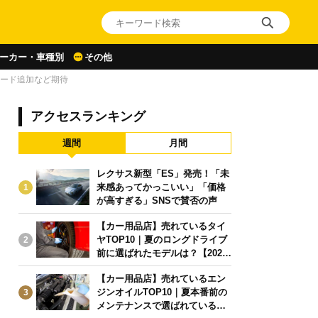
ーカー・車種別
その他
モード追加など期待
アクセスランキング
週間
月間
レクサス新型「ES」発売！「未
来感あってかっこいい」「価格
1
が高すぎる」SNSで賛否の声
【カー用品店】売れているタイ
ヤTOP10｜夏のロングドライブ
2
前に選ばれたモデルは？【2026
年6月版】
【カー用品店】売れているエン
ジンオイルTOP10｜夏本番前の
3
メンテナンスで選ばれている人