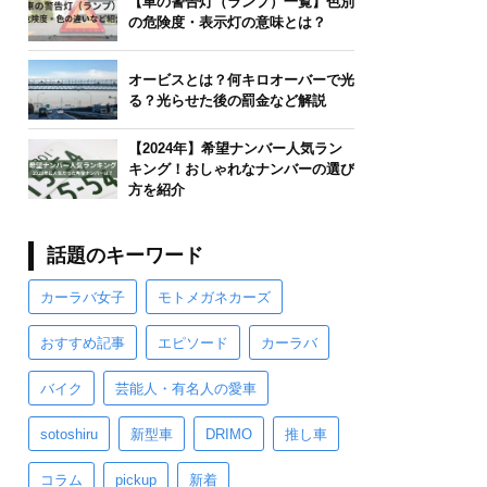
【車の警告灯（ランプ）一覧】色別
の危険度・表示灯の意味とは？
オービスとは？何キロオーバーで光
る？光らせた後の罰金など解説
【2024年】希望ナンバー人気ラン
キング！おしゃれなナンバーの選び
方を紹介
話題のキーワード
カーラバ女子
モトメガネカーズ
おすすめ記事
エピソード
カーラバ
バイク
芸能人・有名人の愛車
sotoshiru
新型車
DRIMO
推し車
コラム
pickup
新着