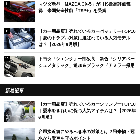
マツダ新型「MAZDA CX-5」がIIHS最高評価獲
8
得 米国安全性能「TSP+」を受賞
【カー用品店】売れているカーバッテリーTOP10
9
｜夏のトラブル対策に選ばれている人気モデル
は？【2026年6月版】
トヨタ「シエンタ」一部改良 新色「クリアベー
10
ジュメタリック」追加＆ブラックドアミラー採用
新着記事
【カー用品店】売れているカーシャンプーTOP10
｜愛車をきれいに保つ人気アイテムは？【2026年
6月版】
台風接近前にやるべき車の対策とは？飛来物・冠
水から愛車を守るポイント