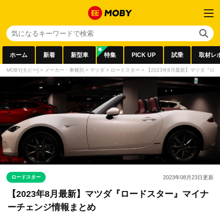
ホーム
新着
新型車
特集
PICK UP
試乗
取材レ
MOBY[モビー]
>
メーカー・車種別
>
マツダ
>
ロードスター
>
【2023年8月最新】マツダ『ロ
ロードスター
2023年08月23日
更新
【2023年8月最新】マツダ『ロードスター』マイナ
ーチェンジ情報まとめ