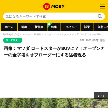
ホーム
新着
新型車
特集
PICK UP
試乗
取材レ
MOBY[モビー]
>
メーカー・車種別
>
マツダ
>
ロードスター
>
マツダ ロードスターがSUVに
ロードスター
2021年08月02日
更新
画像：マツダ ロードスターがSUVに？！オープンカ
ーの金字塔をオフローダーにする猛者現る
1
/
6