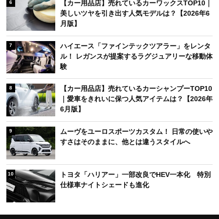
【カー用品店】売れているカーワックスTOP10｜
6
美しいツヤを引き出す人気モデルは？【2026年6
月版】
ハイエース「ファインテックツアラー」をレンタ
7
ル！ レガンスが提案するラグジュアリーな移動体
験
【カー用品店】売れているカーシャンプーTOP10
8
｜愛車をきれいに保つ人気アイテムは？【2026年
6月版】
ムーヴをユーロスポーツカスタム！ 日常の使いや
9
すさはそのままに、他とは違うスタイルへ
トヨタ「ハリアー」一部改良でHEV一本化 特別
10
仕様車ナイトシェードも進化