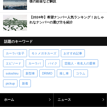
後の罰金など解説
【2024年】希望ナンバー人気ランキング！おしゃ
れなナンバーの選び方を紹介
話題のキーワード
カーラバ女子
モトメガネカーズ
おすすめ記事
エピソード
カーラバ
バイク
芸能人・有名人の愛車
sotoshiru
新型車
DRIMO
推し車
コラム
pickup
新着
ホーム
ニュース