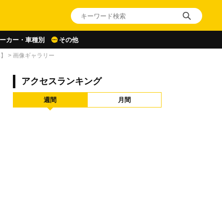
ーカー・車種別
その他
車】
>
画像ギャラリー
アクセスランキング
週間
月間