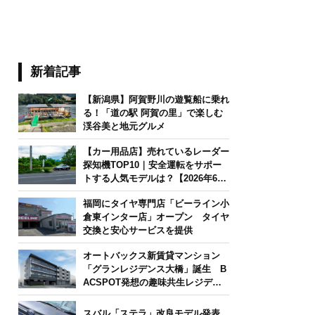
新着記事
【新潟県】阿賀野川の遊覧船に乗れ
る！「道の駅 阿賀の里」で楽しむ
渓谷美と地元グルメ
【カー用品店】売れているレーダー
探知機TOP10｜安全運転をサポー
トする人気モデルは？【2026年6月
版】
福岡にタイヤ専門店「ビーライン小
倉東インター店」オープン タイヤ
交換と安心サービスを提供
オートバックス新賃貸マンション
「グランレジデンス大橋」誕生 B
ACSPOT発想の趣味共生レジデン
ス
スバル「ステラ」改良モデル発表