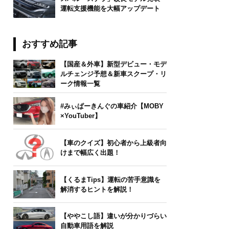
運転支援機能を大幅アップデート
おすすめ記事
【国産＆外車】新型デビュー・モデ
ルチェンジ予想＆新車スクープ・リ
ーク情報一覧
#みぃぱーきんぐの車紹介【MOBY
×YouTuber】
【車のクイズ】初心者から上級者向
けまで幅広く出題！
【くるまTips】運転の苦手意識を
解消するヒントを解説！
【ややこし語】違いが分かりづらい
自動車用語を解説