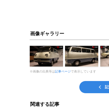
画像ギャラリー
※画像の出典等は
記事ページ
で表示しています
記
関連する記事