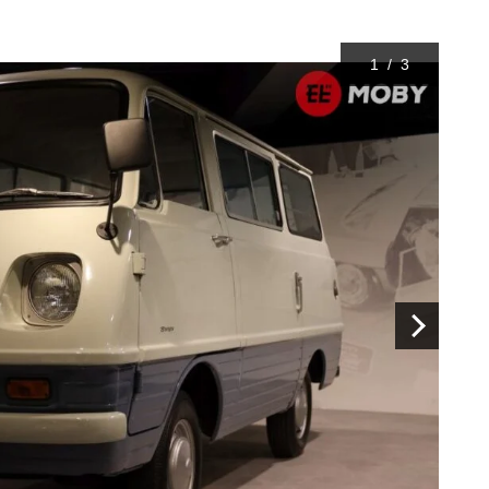
1
/
3