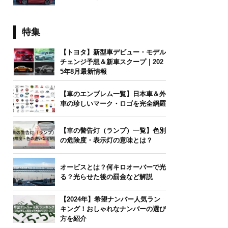
特集
【トヨタ】新型車デビュー・モデル
チェンジ予想＆新車スクープ｜202
5年8月最新情報
【車のエンブレム一覧】日本車＆外
車の珍しいマーク・ロゴを完全網羅
【車の警告灯（ランプ）一覧】色別
の危険度・表示灯の意味とは？
オービスとは？何キロオーバーで光
る？光らせた後の罰金など解説
【2024年】希望ナンバー人気ラン
キング！おしゃれなナンバーの選び
方を紹介