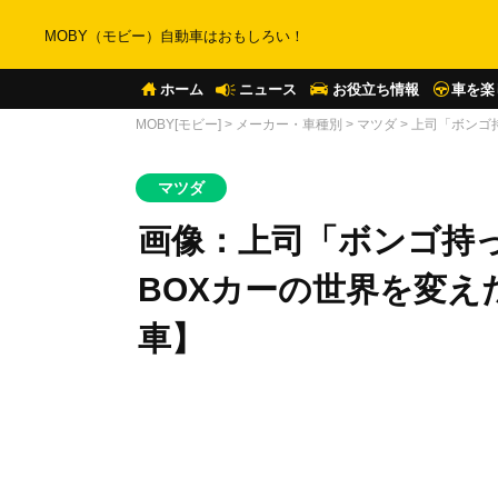
MOBY（モビー）自動車はおもしろい！
ホーム
ニュース
お役立ち情報
車を楽
MOBY[モビー]
>
メーカー・車種別
>
マツダ
>
上司「ボンゴ
マツダ
画像：上司「ボンゴ持
BOXカーの世界を変え
車】