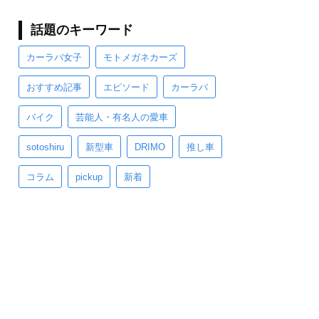
話題のキーワード
カーラバ女子
モトメガネカーズ
おすすめ記事
エピソード
カーラバ
バイク
芸能人・有名人の愛車
sotoshiru
新型車
DRIMO
推し車
コラム
pickup
新着