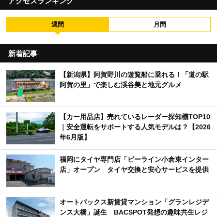
アクセスランキング
週間
月間
新着記事
【新潟県】阿賀野川の遊覧船に乗れる！「道の駅
阿賀の里」で楽しむ渓谷美と地元グルメ
【カー用品店】売れているレーダー探知機TOP10
｜安全運転をサポートする人気モデルは？【2026
年6月版】
福岡にタイヤ専門店「ビーライン小倉東インター
店」オープン タイヤ交換と安心サービスを提供
オートバックス新賃貸マンション「グランレジデ
ンス大橋」誕生 BACSPOT発想の趣味共生レジ