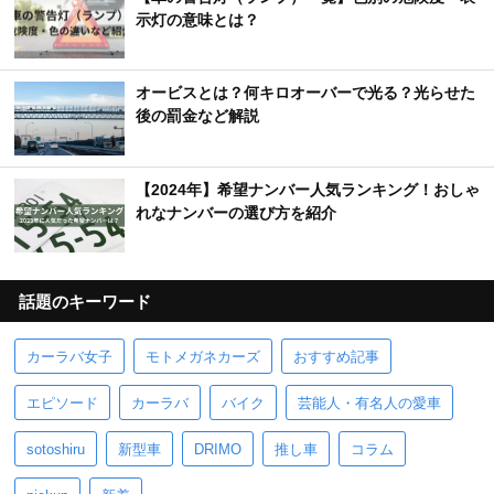
示灯の意味とは？
オービスとは？何キロオーバーで光る？光らせた
後の罰金など解説
【2024年】希望ナンバー人気ランキング！おしゃ
れなナンバーの選び方を紹介
話題のキーワード
カーラバ女子
モトメガネカーズ
おすすめ記事
エピソード
カーラバ
バイク
芸能人・有名人の愛車
sotoshiru
新型車
DRIMO
推し車
コラム