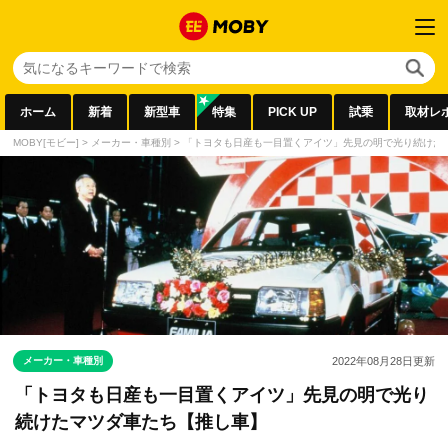
ホーム
新着
新型車
特集
PICK UP
試乗
取材レ
MOBY[モビー]
>
メーカー・車種別
>
「トヨタも日産も一目置くアイツ」先見の明で光り続けた
メーカー・車種別
2022年08月28日
更新
「トヨタも日産も一目置くアイツ」先見の明で光り
続けたマツダ車たち【推し車】