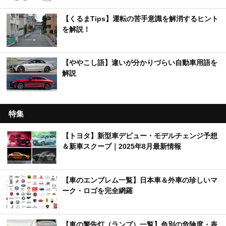
【くるまTips】運転の苦手意識を解消するヒント
を解説！
【ややこし語】違いが分かりづらい自動車用語を
解説
特集
【トヨタ】新型車デビュー・モデルチェンジ予想
＆新車スクープ｜2025年8月最新情報
【車のエンブレム一覧】日本車＆外車の珍しいマ
ーク・ロゴを完全網羅
【車の警告灯（ランプ）一覧】色別の危険度・表