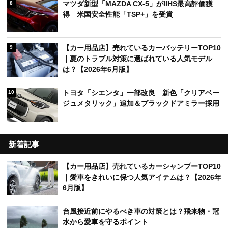
マツダ新型「MAZDA CX-5」がIIHS最高評価獲
8
得 米国安全性能「TSP+」を受賞
【カー用品店】売れているカーバッテリーTOP10
9
｜夏のトラブル対策に選ばれている人気モデル
は？【2026年6月版】
トヨタ「シエンタ」一部改良 新色「クリアベー
10
ジュメタリック」追加＆ブラックドアミラー採用
新着記事
【カー用品店】売れているカーシャンプーTOP10
｜愛車をきれいに保つ人気アイテムは？【2026年
6月版】
台風接近前にやるべき車の対策とは？飛来物・冠
水から愛車を守るポイント