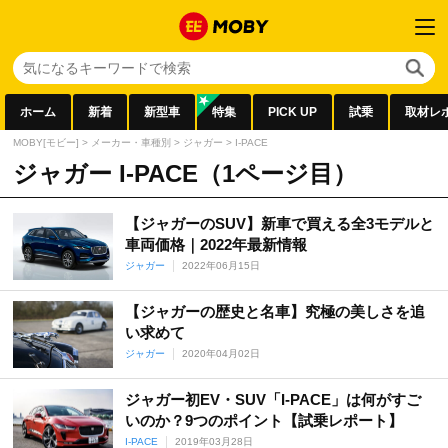
ホーム
新着
新型車
特集
PICK UP
試乗
取材レ
MOBY[モビー]
>
メーカー・車種別
>
ジャガー
>
I-PACE
ジャガー I-PACE（1ページ目）
【ジャガーのSUV】新車で買える全3モデルと
車両価格｜2022年最新情報
ジャガー
2022年06月15日
【ジャガーの歴史と名車】究極の美しさを追
い求めて
ジャガー
2020年04月02日
ジャガー初EV・SUV「I-PACE」は何がすご
いのか？9つのポイント【試乗レポート】
I-PACE
2019年03月28日