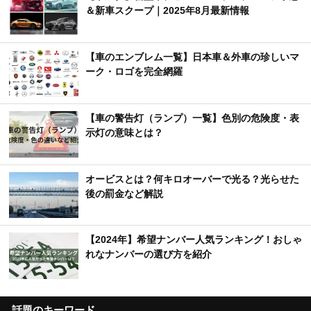
＆新車スクープ｜2025年8月最新情報
【車のエンブレム一覧】日本車＆外車の珍しいマ
ーク・ロゴを完全網羅
【車の警告灯（ランプ）一覧】色別の危険度・表
示灯の意味とは？
オービスとは？何キロオーバーで光る？光らせた
後の罰金など解説
【2024年】希望ナンバー人気ランキング！おしゃ
れなナンバーの選び方を紹介
話題のキーワード