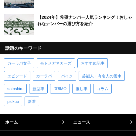
【2024年】希望ナンバー人気ランキング！おしゃ
れなナンバーの選び方を紹介
話題のキーワード
カーラバ女子
モトメガネカーズ
おすすめ記事
エピソード
カーラバ
バイク
芸能人・有名人の愛車
sotoshiru
新型車
DRIMO
推し車
コラム
pickup
新着
ホーム
ニュース