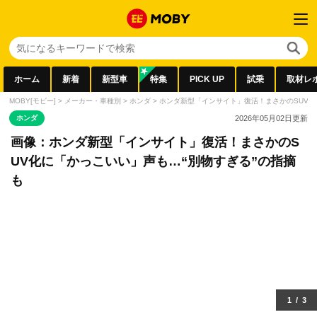
ホーム
新着
新型車
特集
PICK UP
試乗
取材レ
MOBY[モビー]
>
メーカー・車種別
>
ホンダ
>
ホンダ新型「インサイト」復活！まさかのSUV化
ホンダ
2026年05月02日
更新
画像：ホンダ新型「インサイト」復活！まさかのS
UV化に「かっこいい」声も…“別物すぎる”の指摘
も
1
/
3