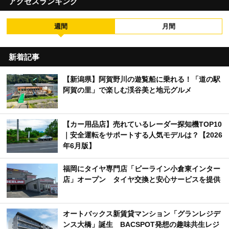
アクセスランキング
週間
月間
新着記事
【新潟県】阿賀野川の遊覧船に乗れる！「道の駅
阿賀の里」で楽しむ渓谷美と地元グルメ
【カー用品店】売れているレーダー探知機TOP10
｜安全運転をサポートする人気モデルは？【2026
年6月版】
福岡にタイヤ専門店「ビーライン小倉東インター
店」オープン タイヤ交換と安心サービスを提供
オートバックス新賃貸マンション「グランレジデ
ンス大橋」誕生 BACSPOT発想の趣味共生レジ