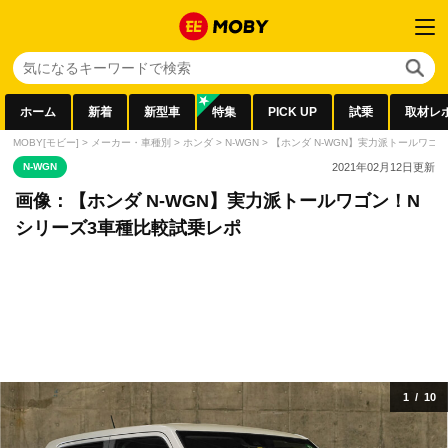
ホーム
新着
新型車
特集
PICK UP
試乗
取材レ
MOBY[モビー]
>
メーカー・車種別
>
ホンダ
>
N-WGN
>
【ホンダ N-WGN】実力派トールワゴ
N-WGN
2021年02月12日
更新
画像：【ホンダ N-WGN】実力派トールワゴン！N
シリーズ3車種比較試乗レポ
1
/
10