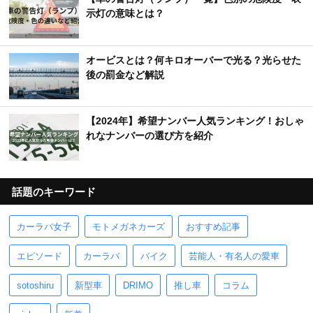
示灯の意味とは？
オービスとは？何キロオーバーで光る？光らせた
後の罰金など解説
【2024年】希望ナンバー人気ランキング！おしゃ
れなナンバーの選び方を紹介
話題のキーワード
カーラバ女子
モトメガネカーズ
おすすめ記事
エピソード
カーラバ
バイク
芸能人・有名人の愛車
sotoshiru
新型車
DRIMO
推し車
コラム