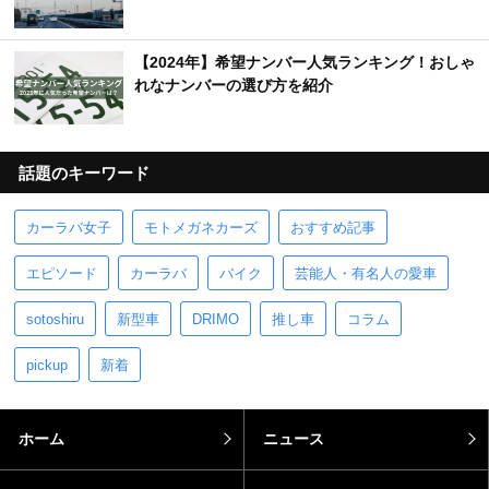
【2024年】希望ナンバー人気ランキング！おしゃ
れなナンバーの選び方を紹介
話題のキーワード
カーラバ女子
モトメガネカーズ
おすすめ記事
エピソード
カーラバ
バイク
芸能人・有名人の愛車
sotoshiru
新型車
DRIMO
推し車
コラム
pickup
新着
ホーム
ニュース