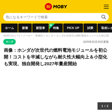
ホーム
新着
新型車
特集
PICK UP
試乗
取材レ
MOBY[モビー]
>
メーカー・車種別
>
ホンダ
>
ホンダが次世代の燃料電池モジュールを初公開！
ホンダ
2025年02月20日
更新
画像：ホンダが次世代の燃料電池モジュールを初公
開！コストを半減しながら耐久性大幅向上＆小型化
も実現、独自開発し2027年量産開始
1
/
2