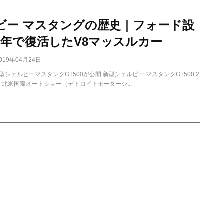
ビー マスタングの歴史｜フォード設
0周年で復活したV8マッスルカー
019年04月24日
シェルビーマスタングGT500が公開 新型シェルビー マスタングGT500 2
日、北米国際オートショー（デトロイトモーターシ...