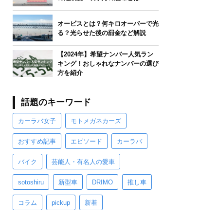
オービスとは？何キロオーバーで光
る？光らせた後の罰金など解説
【2024年】希望ナンバー人気ラン
キング！おしゃれなナンバーの選び
方を紹介
話題のキーワード
カーラバ女子
モトメガネカーズ
おすすめ記事
エピソード
カーラバ
バイク
芸能人・有名人の愛車
sotoshiru
新型車
DRIMO
推し車
コラム
pickup
新着