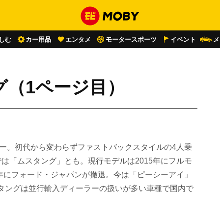
しむ
カー用品
エンタメ
モータースポーツ
イベント
メ
グ（1ページ目）
ュー。初代から変わらずファストバックスタイルの4人乗
は「ムスタング」とも。現行モデルは2015年にフルモ
6年にフォード・ジャパンが撤退。今は「ピーシーアイ」
タングは並行輸入ディーラーの扱いが多い車種で国内で