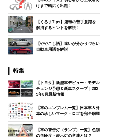
けまで幅広く出題！
【くるまTips】運転の苦手意識を
解消するヒントを解説！
【ややこし語】違いが分かりづらい
自動車用語を解説
特集
【トヨタ】新型車デビュー・モデル
チェンジ予想＆新車スクープ｜202
5年8月最新情報
【車のエンブレム一覧】日本車＆外
車の珍しいマーク・ロゴを完全網羅
【車の警告灯（ランプ）一覧】色別
の危険度・表示灯の意味とは？