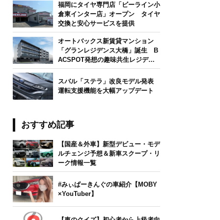
福岡にタイヤ専門店「ビーライン小
倉東インター店」オープン タイヤ
交換と安心サービスを提供
オートバックス新賃貸マンション
「グランレジデンス大橋」誕生 B
ACSPOT発想の趣味共生レジデン
ス
スバル「ステラ」改良モデル発表
運転支援機能を大幅アップデート
おすすめ記事
【国産＆外車】新型デビュー・モデ
ルチェンジ予想＆新車スクープ・リ
ーク情報一覧
#みぃぱーきんぐの車紹介【MOBY
×YouTuber】
【車のクイズ】初心者から上級者向