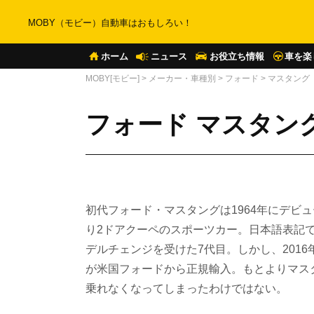
MOBY（モビー）自動車はおもしろい！
ホーム
ニュース
お役立ち情報
車を楽
MOBY[モビー]
>
メーカー・車種別
>
フォード
>
マスタング
フォード マスタン
初代フォード・マスタングは1964年にデビ
り2ドアクーペのスポーツカー。日本語表記で
デルチェンジを受けた7代目。しかし、201
が米国フォードから正規輸入。もとよりマス
乗れなくなってしまったわけではない。