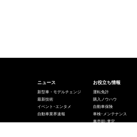
ニュース
お役立ち情報
新型車・モデルチェンジ
運転免許
最新技術
購入ノウハウ
イベント･エンタメ
自動車保険
自動車業界速報
車検･メンテナンス
車売却･査定
道交法・交通事故
役立つ情報