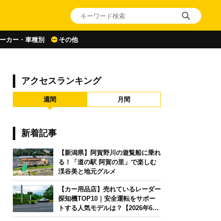
ーカー・車種別
その他
アクセスランキング
週間
月間
新着記事
【新潟県】阿賀野川の遊覧船に乗れ
る！「道の駅 阿賀の里」で楽しむ
渓谷美と地元グルメ
【カー用品店】売れているレーダー
探知機TOP10｜安全運転をサポー
トする人気モデルは？【2026年6月
版】