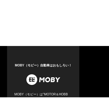
MOBY（モビー）自動車はおもしろい！
MOBY（モビー）は"MOTOR＆HOBB
Y"をコンセプトに、クルマの楽しさや魅
力を発信する自動車メディアです。新型