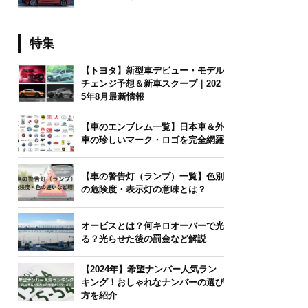
特集
【トヨタ】新型車デビュー・モデル
チェンジ予想＆新車スクープ｜202
5年8月最新情報
【車のエンブレム一覧】日本車＆外
車の珍しいマーク・ロゴを完全網羅
【車の警告灯（ランプ）一覧】色別
の危険度・表示灯の意味とは？
オービスとは？何キロオーバーで光
る？光らせた後の罰金など解説
【2024年】希望ナンバー人気ラン
キング！おしゃれなナンバーの選び
方を紹介