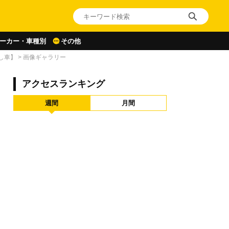
ーカー・車種別
その他
し車】
>
画像ギャラリー
アクセスランキング
週間
月間