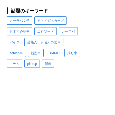
話題のキーワード
カーラバ女子
モトメガネカーズ
おすすめ記事
エピソード
カーラバ
バイク
芸能人・有名人の愛車
sotoshiru
新型車
DRIMO
推し車
コラム
pickup
新着