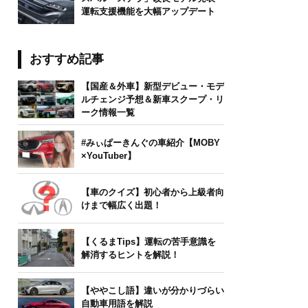
運転支援機能を大幅アップデート
おすすめ記事
.com Author：!Koss CC BY-SA 2.0
【国産＆外車】新型デビュー・モデ
ルチェンジ予想＆新車スクープ・リ
ーク情報一覧
#みぃぱーきんぐの車紹介【MOBY
×YouTuber】
【車のクイズ】初心者から上級者向
けまで幅広く出題！
【くるまTips】運転の苦手意識を
解消するヒントを解説！
【ややこし語】違いが分かりづらい
自動車用語を解説