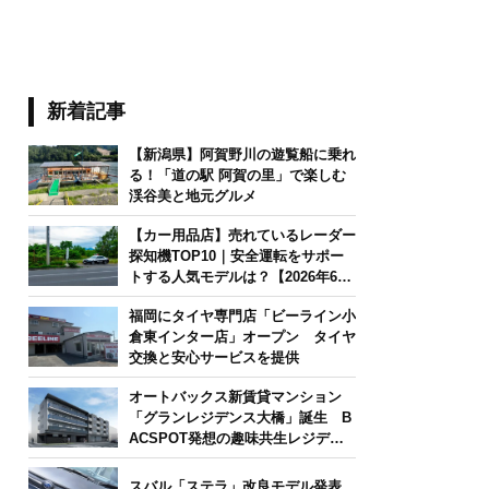
新着記事
【新潟県】阿賀野川の遊覧船に乗れ
る！「道の駅 阿賀の里」で楽しむ
渓谷美と地元グルメ
【カー用品店】売れているレーダー
探知機TOP10｜安全運転をサポー
トする人気モデルは？【2026年6月
版】
福岡にタイヤ専門店「ビーライン小
倉東インター店」オープン タイヤ
交換と安心サービスを提供
オートバックス新賃貸マンション
「グランレジデンス大橋」誕生 B
ACSPOT発想の趣味共生レジデン
ス
スバル「ステラ」改良モデル発表