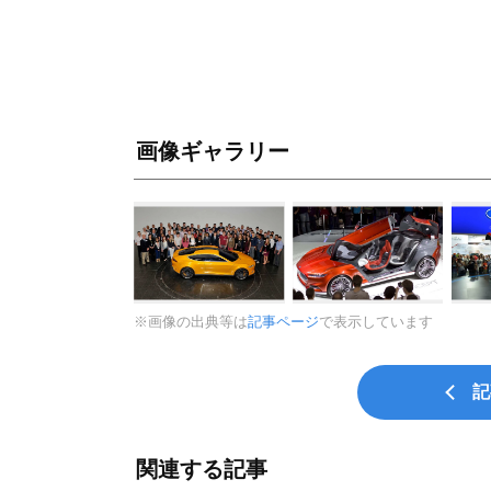
画像ギャラリー
※画像の出典等は
記事ページ
で表示しています
記
関連する記事